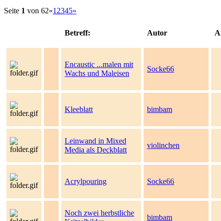
Seite
1
von 62
«
1
2
3
4
5
»
Best
online
Betreff:
Autor
A
live
casino
reviews.
Encaustic ...malen mit
Socke66
Wachs und Maleisen
Kleeblatt
bimbam
Leinwand in Mixed
violinchen
Media als Deckblatt
Acrylpouring
Socke66
Noch zwei herbstliche
bimbam