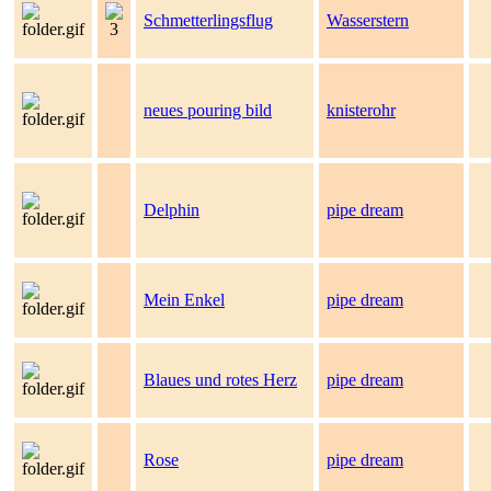
Schmetterlingsflug
Wasserstern
neues pouring bild
knisterohr
Delphin
pipe dream
Mein Enkel
pipe dream
Blaues und rotes Herz
pipe dream
Rose
pipe dream