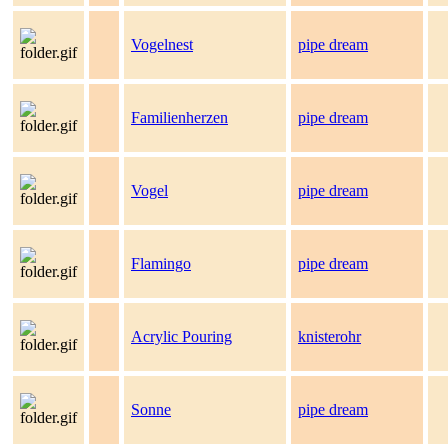
Vogelnest
pipe dream
Familienherzen
pipe dream
Vogel
pipe dream
Flamingo
pipe dream
Acrylic Pouring
knisterohr
Sonne
pipe dream