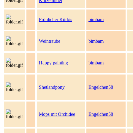
Kritzelbilder
Fröhlicher Kürbis
bimbam
Weintraube
bimbam
Happy painting
bimbam
Shetlandpony
Engelchen58
Mops mit Orchidee
Engelchen58