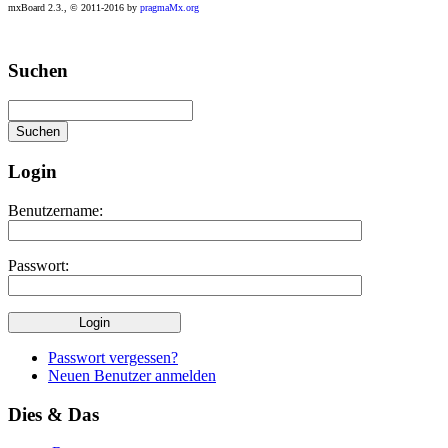
mxBoard 2.3., © 2011-2016 by
pragmaMx.org
Play
Suchen
best
casino
slots
at
this
site
Login
https://onlineslots.money/
.
Benutzername:
Passwort:
Passwort vergessen?
Neuen Benutzer anmelden
Dies & Das