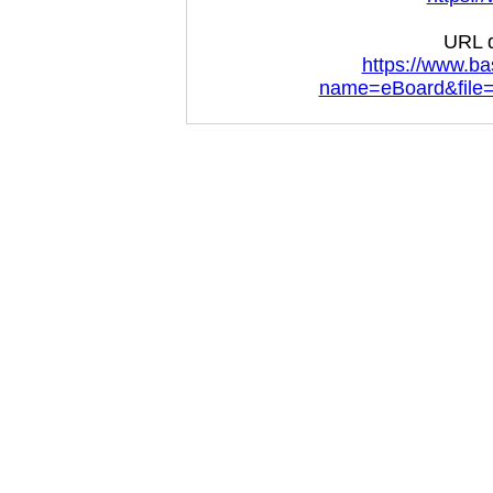
URL d
https://www.ba
name=eBoard&file=