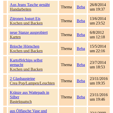
Aus Jeans Tasche genäht
26/8/2014
Thema
Beba
Handarbeiten
um 19:37
Zitronen Jogurt Eis
13/6/2014
Thema
Beba
Kochen und Backen
um 23:52
neue Stanze ausprobiert
6/8/2012
Thema
Beba
Karten
um 12:18
Brioche Hörnchen
15/5/2014
Thema
Beba
Kochen und Backen
um 22:16
Kartoffelchips selbst
23/7/2014
gemacht
Thema
Beba
um 18:53
Kochen und Backen
2 Glasbausteine
23/11/2016
Thema
Beba
Crea Pop/Lampen/Leuchten
um 19:35
Kränze aus Wattepads in
23/11/2016
Silber
Thema
Beba
um 19:46
Bastelquatsch
aus Ölflasche Vase und