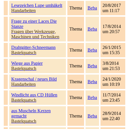
Lesezeichen Lupe umhäkelt
20/8/2017
Thema
Beba
Handarbeiten
um 11:17
Frage zu einer Laces Die
Stanze
17/8/2014
Thema
Beba
Fragen über Werkzeuge,
um 20:57
Maschinen und Techniken
Drahtgitter-Schneemann
26/1/2015
Thema
Beba
Bastelquatsch
um 15:35
Wiege aus Papier
3/8/2014
Thema
Beba
Bastelquatsch
um 21:53
Kragenschal / neues Bild
24/1/2020
Thema
Beba
Handarbeiten
um 10:19
Windlicht aus CD Hüllen
11/7/2014
Thema
Beba
Bastelquatsch
um 23:45
aus Muscheln Kerzen
28/9/2014
gemacht
Thema
Beba
um 22:40
Bastelquatsch