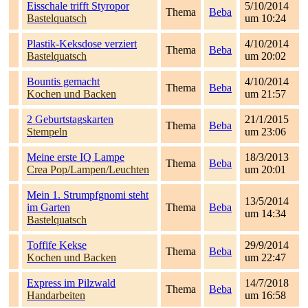
Eisschale trifft Styropor
5/10/2014
Thema
Beba
Bastelquatsch
um 10:24
Plastik-Keksdose verziert
4/10/2014
Thema
Beba
Bastelquatsch
um 20:02
Bountis gemacht
4/10/2014
Thema
Beba
Kochen und Backen
um 21:57
2 Geburtstagskarten
21/1/2015
Thema
Beba
Stempeln
um 23:06
Meine erste IQ Lampe
18/3/2013
Thema
Beba
Crea Pop/Lampen/Leuchten
um 20:01
Mein 1. Strumpfgnomi steht
13/5/2014
im Garten
Thema
Beba
um 14:34
Bastelquatsch
Toffife Kekse
29/9/2014
Thema
Beba
Kochen und Backen
um 22:47
Express im Pilzwald
14/7/2018
Thema
Beba
Handarbeiten
um 16:58