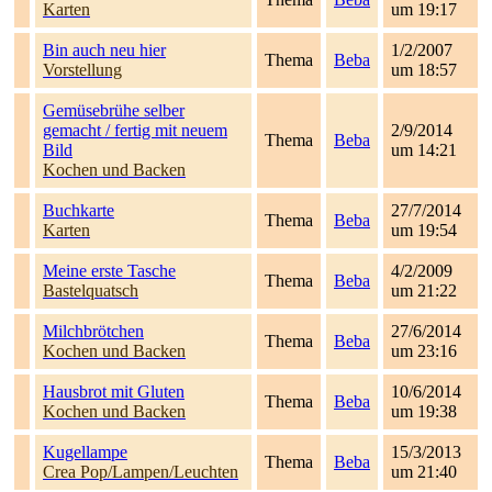
Karten
um 19:17
Bin auch neu hier
1/2/2007
Thema
Beba
Vorstellung
um 18:57
Gemüsebrühe selber
gemacht / fertig mit neuem
2/9/2014
Thema
Beba
Bild
um 14:21
Kochen und Backen
Buchkarte
27/7/2014
Thema
Beba
Karten
um 19:54
Meine erste Tasche
4/2/2009
Thema
Beba
Bastelquatsch
um 21:22
Milchbrötchen
27/6/2014
Thema
Beba
Kochen und Backen
um 23:16
Hausbrot mit Gluten
10/6/2014
Thema
Beba
Kochen und Backen
um 19:38
Kugellampe
15/3/2013
Thema
Beba
Crea Pop/Lampen/Leuchten
um 21:40