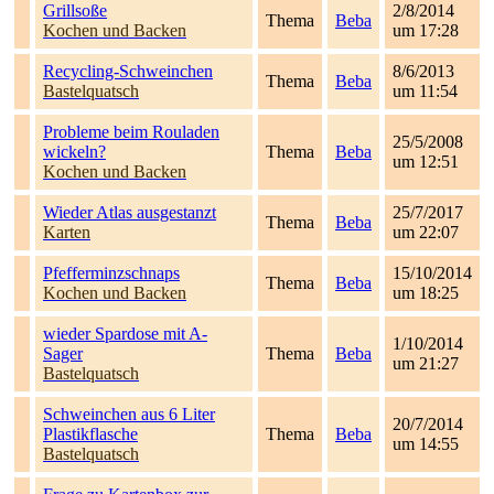
Grillsoße
2/8/2014
Thema
Beba
Kochen und Backen
um 17:28
Recycling-Schweinchen
8/6/2013
Thema
Beba
Bastelquatsch
um 11:54
Probleme beim Rouladen
25/5/2008
wickeln?
Thema
Beba
um 12:51
Kochen und Backen
Wieder Atlas ausgestanzt
25/7/2017
Thema
Beba
Karten
um 22:07
Pfefferminzschnaps
15/10/2014
Thema
Beba
Kochen und Backen
um 18:25
wieder Spardose mit A-
1/10/2014
Sager
Thema
Beba
um 21:27
Bastelquatsch
Schweinchen aus 6 Liter
20/7/2014
Plastikflasche
Thema
Beba
um 14:55
Bastelquatsch