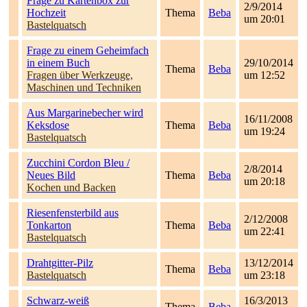
Frage zu Kartenbox zur
2/9/2014
Hochzeit
Thema
Beba
um 20:01
Bastelquatsch
Frage zu einem Geheimfach
in einem Buch
29/10/2014
Thema
Beba
Fragen über Werkzeuge,
um 12:52
Maschinen und Techniken
Aus Margarinebecher wird
16/11/2008
Keksdose
Thema
Beba
um 19:24
Bastelquatsch
Zucchini Cordon Bleu /
2/8/2014
Neues Bild
Thema
Beba
um 20:18
Kochen und Backen
Riesenfensterbild aus
2/12/2008
Tonkarton
Thema
Beba
um 22:41
Bastelquatsch
Drahtgitter-Pilz
13/12/2014
Thema
Beba
Bastelquatsch
um 23:18
Schwarz-weiß
16/3/2013
Thema
Beba