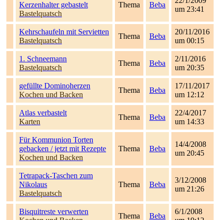
22/1/2009
Kerzenhalter gebastelt
Thema
Beba
um 23:41
Bastelquatsch
Kehrschaufeln mit Servietten
20/11/2016
Thema
Beba
Bastelquatsch
um 00:15
1. Schneemann
2/11/2016
Thema
Beba
Bastelquatsch
um 20:35
gefüllte Dominoherzen
17/11/2017
Thema
Beba
Kochen und Backen
um 12:12
Atlas verbastelt
22/4/2017
Thema
Beba
Karten
um 14:33
Für Kommunion Torten
14/4/2008
gebacken / jetzt mit Rezepte
Thema
Beba
um 20:45
Kochen und Backen
Tetrapack-Taschen zum
3/12/2008
Nikolaus
Thema
Beba
um 21:26
Bastelquatsch
Bisquitreste verwerten
6/1/2008
Thema
Beba