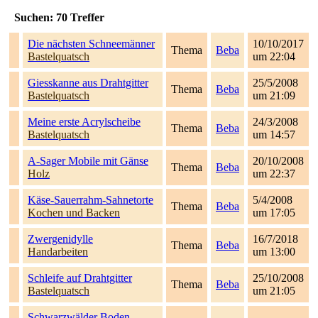
Suchen:
70
Treffer
Die nächsten Schneemänner
10/10/2017
Thema
Beba
Bastelquatsch
um 22:04
Giesskanne aus Drahtgitter
25/5/2008
Thema
Beba
Bastelquatsch
um 21:09
Meine erste Acrylscheibe
24/3/2008
Thema
Beba
Bastelquatsch
um 14:57
A-Sager Mobile mit Gänse
20/10/2008
Thema
Beba
Holz
um 22:37
Käse-Sauerrahm-Sahnetorte
5/4/2008
Thema
Beba
Kochen und Backen
um 17:05
Zwergenidylle
16/7/2018
Thema
Beba
Handarbeiten
um 13:00
Schleife auf Drahtgitter
25/10/2008
Thema
Beba
Bastelquatsch
um 21:05
Schwarzwälder Boden