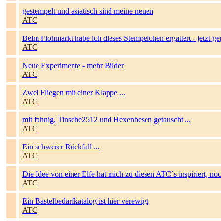
gestempelt und asiatisch sind meine neuen
ATC
Beim Flohmarkt habe ich dieses Stempelchen ergattert - jetzt g
ATC
Neue Experimente - mehr Bilder
ATC
Zwei Fliegen mit einer Klappe ...
ATC
mit fahnig, Tinsche2512 und Hexenbesen getauscht ...
ATC
Ein schwerer Rückfall ...
ATC
Die Idee von einer Elfe hat mich zu diesen ATC´s inspiriert, no
ATC
Ein Bastelbedarfkatalog ist hier verewigt
ATC