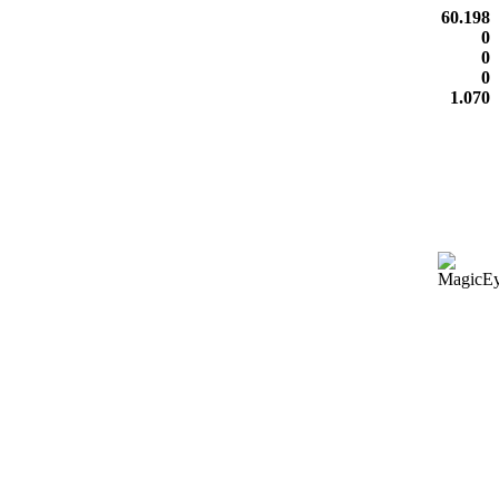
60.198
0
0
0
1.070