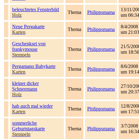
beleuchtetes Fensterbild
13/11/20
Thema
Philippsmama
Holz
um 06:3
Neue Pergakarte
8/4/2008
Thema
Philippsmama
Karten
um 21:0
Geschenkset von
21/5/200
frankymouse
Thema
Philippsmama
um 18:5
Stempeln
Pergamano Babykarte
8/6/2008
Thema
Philippsmama
Karten
um 19:1
kleiner dicker
27/10/20
Schneemann
Thema
Philippsmama
um 20:3
Holz
hab auch mal wieder
12/8/200
Thema
Philippsmama
Karten
um 17:5
sommerliche
3/7/2008
Geburtstagskarte
Thema
Philippsmama
um 16:3
Stempeln