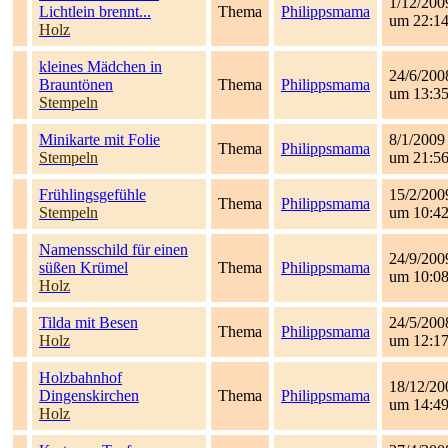
1/12/200
Lichtlein brennt...
Thema
Philippsmama
um 22:1
Holz
kleines Mädchen in
24/6/200
Brauntönen
Thema
Philippsmama
um 13:3
Stempeln
Minikarte mit Folie
8/1/2009
Thema
Philippsmama
Stempeln
um 21:5
Frühlingsgefühle
15/2/200
Thema
Philippsmama
Stempeln
um 10:4
Namensschild für einen
24/9/200
süßen Krümel
Thema
Philippsmama
um 10:0
Holz
Tilda mit Besen
24/5/200
Thema
Philippsmama
Holz
um 12:1
Holzbahnhof
18/12/20
Dingenskirchen
Thema
Philippsmama
um 14:4
Holz