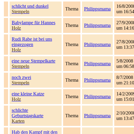
schlicht und dunkel
16/8/200
Thema
Philippsmama
Stempeln
um 16:5
Babylampe für Hannes
27/9/200
Thema
Philippsmama
Holz
um 14:1
Rudi Rabe ist bei uns
27/8/200
eingezogen
Thema
Philippsmama
um 13:3
Holz
eine neue Stempelkarte
5/8/2008
Thema
Philippsmama
Stempeln
um 06:5
noch zwei
8/7/2008
Thema
Philippsmama
Stempeln
um 21:1
eine kleine Katze
14/2/200
Thema
Philippsmama
Holz
um 15:0
schlichte
2/10/200
Geburtstagskarte
Thema
Philippsmama
um 13:4
Karten
Hab den Kampf mit den