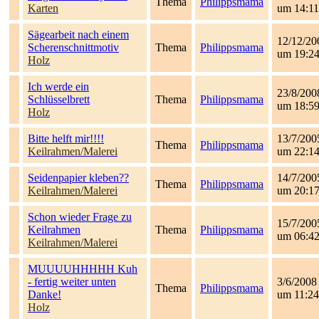
Thema
Philippsmama
Karten
um 14:11
Sägearbeit nach einem
12/12/20
Scherenschnittmotiv
Thema
Philippsmama
um 19:2
Holz
Ich werde ein
23/8/200
Schlüsselbrett
Thema
Philippsmama
um 18:5
Holz
Bitte helft mir!!!!
13/7/200
Thema
Philippsmama
Keilrahmen/Malerei
um 22:1
Seidenpapier kleben??
14/7/200
Thema
Philippsmama
Keilrahmen/Malerei
um 20:1
Schon wieder Frage zu
15/7/200
Keilrahmen
Thema
Philippsmama
um 06:4
Keilrahmen/Malerei
MUUUUHHHHH Kuh
- fertig weiter unten
3/6/2008
Thema
Philippsmama
Danke!
um 11:24
Holz