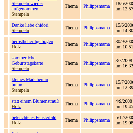
Stempeln wieder
18/6/200
Thema
Philippsmama
aufgenommen
um 12:5
Stempeln
Danke liebe chidori
15/6/200
Thema
Philippsmama
Stempeln
um 14:3
herbstlicher Igelbogen
30/9/200
Thema
Philippsmama
Holz
um 10:5
sommerliche
3/7/2008
Geburtstagskarte
Thema
Philippsmama
um 16:3
Stempeln
kleines Mädchen in
15/7/200
braun
Thema
Philippsmama
um 12:3
Stempeln
statt einem Blumenstrauß
4/9/2008
Thema
Philippsmama
Holz
um 19:4
beleuchtetes Fensterbild
5/12/200
Thema
Philippsmama
Holz
um 19:0