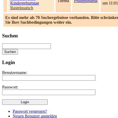
Thema
Philippsmama
Kindergeburtstag
um 11:01
Bastelquatsch
Es sind mehr als 70 Suchergebnisse vorhanden. Bitte schränke
Sie Ihre Suchbedingungen weiter ein.
Suchen
Login
Benutzername:
Passwort:
Passwort vergessen?
Neuen Benutzer anmelden