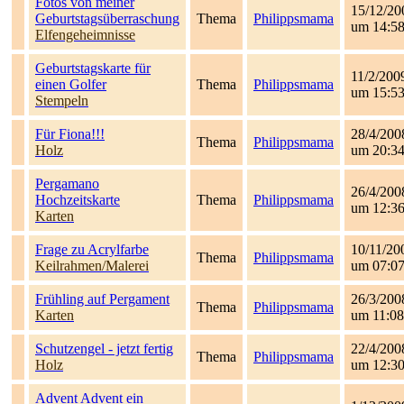
Fotos von meiner
15/12/20
Geburtstagsüberraschung
Thema
Philippsmama
um 14:5
Elfengeheimnisse
Geburtstagskarte für
11/2/200
einen Golfer
Thema
Philippsmama
um 15:5
Stempeln
Für Fiona!!!
28/4/200
Thema
Philippsmama
Holz
um 20:3
Pergamano
26/4/200
Hochzeitskarte
Thema
Philippsmama
um 12:3
Karten
Frage zu Acrylfarbe
10/11/20
Thema
Philippsmama
Keilrahmen/Malerei
um 07:0
Frühling auf Pergament
26/3/200
Thema
Philippsmama
Karten
um 11:08
Schutzengel - jetzt fertig
22/4/200
Thema
Philippsmama
Holz
um 12:3
Advent Advent ein