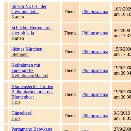
Sktech Nr. 63 - der
18/1/200
Gewinner ist...
Thema
Philippsmama
um 10:1
Karten
Schlichte Herrenkarte
9/4/2008
aber oh la la
Thema
Philippsmama
um 13:3
Karten
kleines Kärtchen
15/6/200
Thema
Philippsmama
Stempeln
um 17:3
Keilrahmen mit
19/6/200
Fadengrafik
Thema
Philippsmama
um 20:3
Keilrahmen/Malerei
Blumenstecker für den
Balkonkasten oder das
19/6/200
Thema
Philippsmama
Blumenbeet
um 20:3
Holz
Gänseliesel
9/3/2010
Thema
Philippsmama
Holz
um 18:0
Pergamano Babykarte
27/9/200