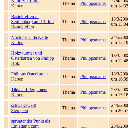
Karte zur Taufe
27/4/200
Thema
Philippsmama
Karten
um 14:3
Basteltreffen in
18/3/200
Senftenberg am 13. Juli
Thema
Philippsmama
um 13:0
Basteltreffen
Noch ne Tilda Karte
24/5/200
Thema
Philippsmama
Karten
um 12:1
Holzwürmer und
18/3/200
Osterkarten von Philipp
Thema
Philippsmama
um 12:4
Holz
Philipps Osterkarten
18/3/200
Thema
Philippsmama
Karten
um 16:3
Tilda auf Pergament
23/5/200
Thema
Philippsmama
Karten
um 15:1
schwarz/weiß
24/6/200
Thema
Philippsmama
Stempeln
um 20:5
springender Punkt als
Einladung zum
23/6/200