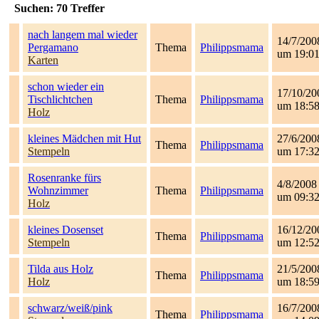
Suchen:
70
Treffer
nach langem mal wieder
14/7/200
Pergamano
Thema
Philippsmama
um 19:0
Karten
schon wieder ein
17/10/20
Tischlichtchen
Thema
Philippsmama
um 18:5
Holz
kleines Mädchen mit Hut
27/6/200
Thema
Philippsmama
Stempeln
um 17:3
Rosenranke fürs
4/8/2008
Wohnzimmer
Thema
Philippsmama
um 09:3
Holz
kleines Dosenset
16/12/20
Thema
Philippsmama
Stempeln
um 12:5
Tilda aus Holz
21/5/200
Thema
Philippsmama
Holz
um 18:5
schwarz/weiß/pink
16/7/200
Thema
Philippsmama