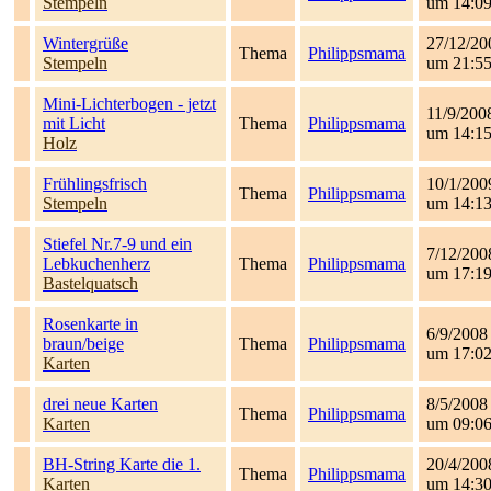
Stempeln
um 14:0
Wintergrüße
27/12/20
Thema
Philippsmama
Stempeln
um 21:5
Mini-Lichterbogen - jetzt
11/9/200
mit Licht
Thema
Philippsmama
um 14:1
Holz
Frühlingsfrisch
10/1/200
Thema
Philippsmama
Stempeln
um 14:1
Stiefel Nr.7-9 und ein
7/12/200
Lebkuchenherz
Thema
Philippsmama
um 17:1
Bastelquatsch
Rosenkarte in
6/9/2008
braun/beige
Thema
Philippsmama
um 17:0
Karten
drei neue Karten
8/5/2008
Thema
Philippsmama
Karten
um 09:0
BH-String Karte die 1.
20/4/200
Thema
Philippsmama
Karten
um 14:3