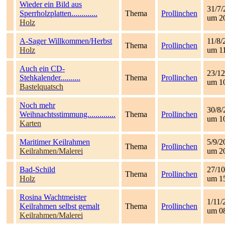
Wieder ein Bild aus
31/7/
Sperrholzplatten.............
Thema
Prollinchen
um 2
Holz
A-Sager Willkommen/Herbst
11/8/
Thema
Prollinchen
Holz
um 1
Auch ein CD-
23/12
Stehkalender..........
Thema
Prollinchen
um 1
Bastelquatsch
Noch mehr
30/8/
Weihnachtsstimmung..............
Thema
Prollinchen
um 1
Karten
Maritimer Keilrahmen
5/9/2
Thema
Prollinchen
Keilrahmen/Malerei
um 2
Bad-Schild
27/10
Thema
Prollinchen
Holz
um 1
Rosina Wachtmeister
1/11/
Keilrahmen selbst gemalt
Thema
Prollinchen
um 0
Keilrahmen/Malerei