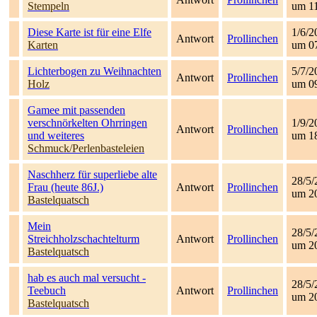
Stempeln
um 1
Diese Karte ist für eine Elfe
1/6/2
Antwort
Prollinchen
Karten
um 0
Lichterbogen zu Weihnachten
5/7/2
Antwort
Prollinchen
Holz
um 0
Gamee mit passenden
verschnörkelten Ohrringen
1/9/2
Antwort
Prollinchen
und weiteres
um 1
Schmuck/Perlenbasteleien
Naschherz für superliebe alte
28/5/
Frau (heute 86J.)
Antwort
Prollinchen
um 2
Bastelquatsch
Mein
28/5/
Streichholzschachtelturm
Antwort
Prollinchen
um 2
Bastelquatsch
hab es auch mal versucht -
28/5/
Teebuch
Antwort
Prollinchen
um 2
Bastelquatsch