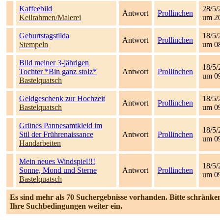
Kaffeebild
28/5/
Antwort
Prollinchen
Keilrahmen/Malerei
um 2
Geburtstagstilda
18/5/
Antwort
Prollinchen
Stempeln
um 0
Bild meiner 3-jährigen
18/5/
Tochter *Bin ganz stolz*
Antwort
Prollinchen
um 0
Bastelquatsch
Geldgeschenk zur Hochzeit
18/5/
Antwort
Prollinchen
Bastelquatsch
um 0
Grünes Pannesamtkleid im
18/5/
Stil der Frührenaissance
Antwort
Prollinchen
um 0
Handarbeiten
Mein neues Windspiel!!!
18/5/
Sonne, Mond und Sterne
Antwort
Prollinchen
um 0
Bastelquatsch
Es sind mehr als 70 Suchergebnisse vorhanden. Bitte schränken
Ihre Suchbedingungen weiter ein.