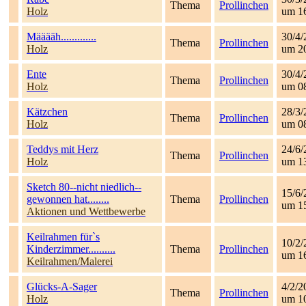
Thema
Prollinchen
Holz
um 1
Määääh.............
30/4/
Thema
Prollinchen
Holz
um 2
Ente
30/4/
Thema
Prollinchen
Holz
um 0
Kätzchen
28/3/
Thema
Prollinchen
Holz
um 0
Teddys mit Herz
24/6/
Thema
Prollinchen
Holz
um 1
Sketch 80--nicht niedlich--
15/6/
gewonnen hat........
Thema
Prollinchen
um 1
Aktionen und Wettbewerbe
Keilrahmen für`s
10/2/
Kinderzimmer..........
Thema
Prollinchen
um 1
Keilrahmen/Malerei
Glücks-A-Sager
4/2/2
Thema
Prollinchen
Holz
um 1