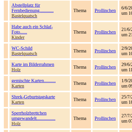
Abstellplatz für
6/6/2
Fernbedienung............
Thema
Prollinchen
um 1
Bastelquatsch
Habe auch ein Schlaf-
21/6/
Foto......
Thema
Prollinchen
um 2
Kinder
WC-Schild
2/9/2
Thema
Prollinchen
Bastelquatsch
um 1
Karte im Bilderrahmen
29/6/
Thema
Prollinchen
Holz
um 1
gemischte Karten..........
1/9/2
Thema
Prollinchen
Karten
um 0
Shrek-Geburtstagskarte
25/7/
Thema
Prollinchen
Karten
um 1
Sperrholzbrettchen
27/7/
umgewandelt................
Thema
Prollinchen
um 0
Holz