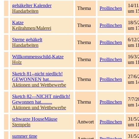
gehäkelter Kalender
14/11
Thema
Prollinchen
Handarbeiten
um 1
Katze
18/5/
Thema
Prollinchen
Keilrahmen/Malerei
um 1
Sterne gehäkelt
6/12/
Thema
Prollinchen
Handarbeiten
um 1
Willkommensschild-Katze
16/3/
Thema
Prollinchen
Holz
um 1
Sketch 81--nicht niedlich!
27/6/
GEWONNEN hat............
Thema
Prollinchen
um 1
Aktionen und Wettbewerbe
Sketch 82---NICHT niedlich!
7/7/2
Gewonnen hat.........
Thema
Prollinchen
um 1
Aktionen und Wettbewerbe
schwarze HouseMäuse
31/5/
Antwort
Prollinchen
Stempeln
um 1
summer time
31/5/
Antwort
Prollinchen