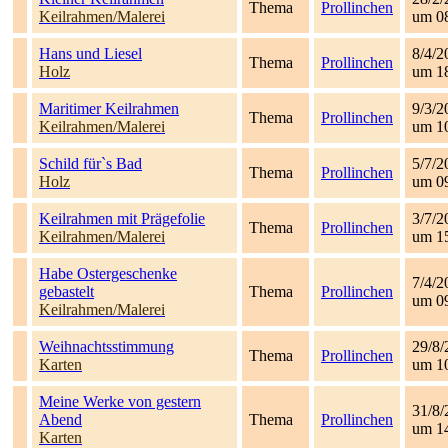
Thema
Prollinchen
Keilrahmen/Malerei
um 0
Hans und Liesel
8/4/2
Thema
Prollinchen
Holz
um 1
Maritimer Keilrahmen
9/3/2
Thema
Prollinchen
Keilrahmen/Malerei
um 1
Schild für`s Bad
5/7/2
Thema
Prollinchen
Holz
um 0
Keilrahmen mit Prägefolie
3/7/2
Thema
Prollinchen
Keilrahmen/Malerei
um 1
Habe Ostergeschenke
7/4/2
gebastelt
Thema
Prollinchen
um 0
Keilrahmen/Malerei
Weihnachtsstimmung
29/8/
Thema
Prollinchen
Karten
um 1
Meine Werke von gestern
31/8/
Abend
Thema
Prollinchen
um 1
Karten