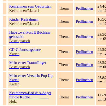
Keilrahmen zum Geburtstag
24/4/
Thema
Prollinchen
Keilrahmen/Malerei
um 1
Kinder-Keilrahmen
16/5/
Thema
Prollinchen
Keilrahmen/Malerei
um 1
Habe zwei Post It Büchlein
23/5/
gebastelt!
Thema
Prollinchen
um 0
Bastelquatsch
CD-Geburtstagskarte
24/5/
Thema
Prollinchen
Karten
um 1
Mein erster Traumfänger
28/5/
Thema
Prollinchen
Bastelquatsch
um 0
Mein erster Versuch: Pop Up-
25/8/
Karte!
Thema
Prollinchen
um 1
Karten
Keilrahmen-Bad & A-Sager
1/6/2
für die Küche....................
Thema
Prollinchen
um 1
Holz