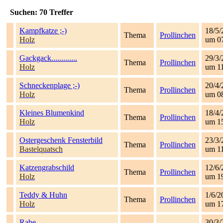
Suchen:
70
Treffer
Kampfkatze ;-)
18/5/
Thema
Prollinchen
Holz
um 0
Gackgack.............
29/3/
Thema
Prollinchen
Holz
um 1
Schneckenplage ;-)
20/4/
Thema
Prollinchen
Holz
um 0
Kleines Blumenkind
18/4/
Thema
Prollinchen
Holz
um 1
Ostergeschenk Fensterbild
23/3/
Thema
Prollinchen
Bastelquatsch
um 1
Katzengrabschild
12/6/
Thema
Prollinchen
Holz
um 1
Teddy & Huhn
1/6/2
Thema
Prollinchen
Holz
um 1
Rabe
30/3/