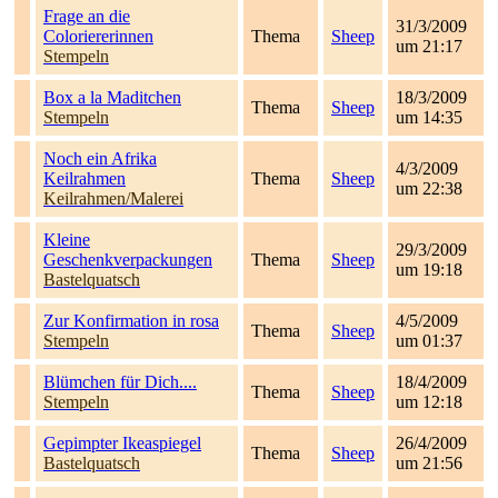
Frage an die
31/3/2009
Coloriererinnen
Thema
Sheep
um 21:17
Stempeln
Box a la Maditchen
18/3/2009
Thema
Sheep
Stempeln
um 14:35
Noch ein Afrika
4/3/2009
Keilrahmen
Thema
Sheep
um 22:38
Keilrahmen/Malerei
Kleine
29/3/2009
Geschenkverpackungen
Thema
Sheep
um 19:18
Bastelquatsch
Zur Konfirmation in rosa
4/5/2009
Thema
Sheep
Stempeln
um 01:37
Blümchen für Dich....
18/4/2009
Thema
Sheep
Stempeln
um 12:18
Gepimpter Ikeaspiegel
26/4/2009
Thema
Sheep
Bastelquatsch
um 21:56