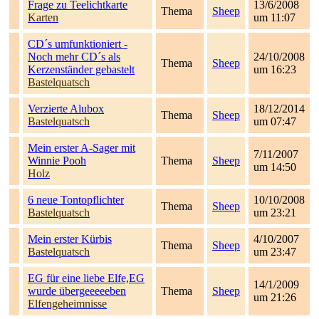
Frage zu Teelichtkarte
13/6/2008
Thema
Sheep
Karten
um 11:07
CD´s umfunktioniert -
Noch mehr CD´s als
24/10/2008
Thema
Sheep
Kerzenständer gebastelt
um 16:23
Bastelquatsch
Verzierte Alubox
18/12/2014
Thema
Sheep
Bastelquatsch
um 07:47
Mein erster A-Sager mit
7/11/2007
Winnie Pooh
Thema
Sheep
um 14:50
Holz
6 neue Tontopflichter
10/10/2008
Thema
Sheep
Bastelquatsch
um 23:21
Mein erster Kürbis
4/10/2007
Thema
Sheep
Bastelquatsch
um 23:47
EG für eine liebe Elfe,EG
14/1/2009
wurde übergeeeeeben
Thema
Sheep
um 21:26
Elfengeheimnisse