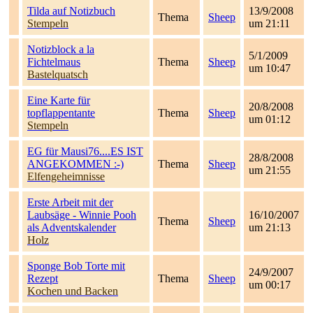
Tilda auf Notizbuch
13/9/2008
Thema
Sheep
Stempeln
um 21:11
Notizblock a la
5/1/2009
Fichtelmaus
Thema
Sheep
um 10:47
Bastelquatsch
Eine Karte für
20/8/2008
topflappentante
Thema
Sheep
um 01:12
Stempeln
EG für Mausi76....ES IST
28/8/2008
ANGEKOMMEN :-)
Thema
Sheep
um 21:55
Elfengeheimnisse
Erste Arbeit mit der
Laubsäge - Winnie Pooh
16/10/2007
Thema
Sheep
als Adventskalender
um 21:13
Holz
Sponge Bob Torte mit
24/9/2007
Rezept
Thema
Sheep
um 00:17
Kochen und Backen