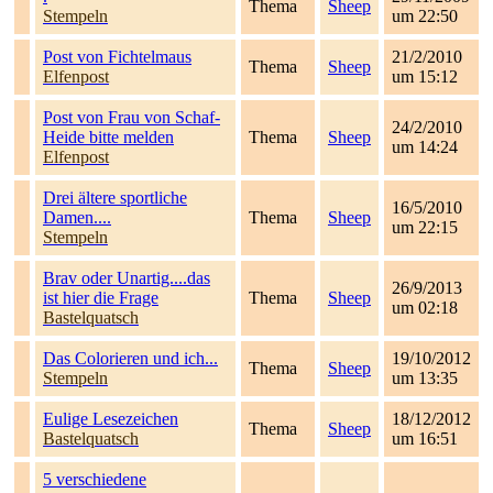
Thema
Sheep
Stempeln
um 22:50
Post von Fichtelmaus
21/2/2010
Thema
Sheep
Elfenpost
um 15:12
Post von Frau von Schaf-
24/2/2010
Heide bitte melden
Thema
Sheep
um 14:24
Elfenpost
Drei ältere sportliche
16/5/2010
Damen....
Thema
Sheep
um 22:15
Stempeln
Brav oder Unartig....das
26/9/2013
ist hier die Frage
Thema
Sheep
um 02:18
Bastelquatsch
Das Colorieren und ich...
19/10/2012
Thema
Sheep
Stempeln
um 13:35
Eulige Lesezeichen
18/12/2012
Thema
Sheep
Bastelquatsch
um 16:51
5 verschiedene