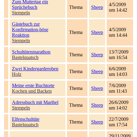
Zum Muttertag ein
4/5/2009
Sprüchebuch
Thema
Sheep
um 14:42
Stempeln
Gästebuch zur
Konfirmation-böse
4/5/2009
Thema
Sheep
Reaktion
um 14:44
Stempeln
Schultütenmarathon
13/7/2009
Thema
Sheep
Bastelquatsch
um 16:54
Zwei Kindergarderoben
6/6/2009
Thema
Sheep
Holz
um 14:03
Meine erste Buchtorte
7/6/2009
Thema
Sheep
Kochen und Backen
um 11:43
Adressbuch mit Maribel
26/6/2009
Thema
Sheep
Stempeln
um 14:02
Elfenschultüte
22/7/2009
Thema
Sheep
Bastelquatsch
um 17:54
.
29/11/2009