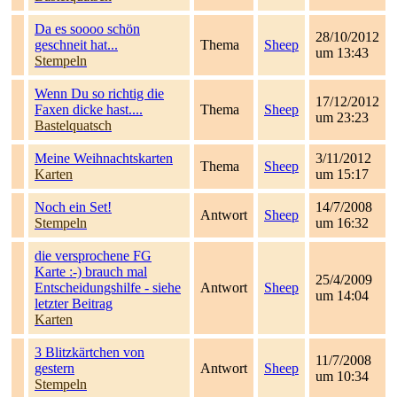
Da es soooo schön
28/10/2012
geschneit hat...
Thema
Sheep
um 13:43
Stempeln
Wenn Du so richtig die
17/12/2012
Faxen dicke hast....
Thema
Sheep
um 23:23
Bastelquatsch
Meine Weihnachtskarten
3/11/2012
Thema
Sheep
Karten
um 15:17
Noch ein Set!
14/7/2008
Antwort
Sheep
Stempeln
um 16:32
die versprochene FG
Karte :-) brauch mal
25/4/2009
Entscheidungshilfe - siehe
Antwort
Sheep
um 14:04
letzter Beitrag
Karten
3 Blitzkärtchen von
11/7/2008
gestern
Antwort
Sheep
um 10:34
Stempeln