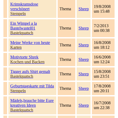
Krimskramsdose
19/8/2008
verschönert
Thema
Sheep
um 15:48
Stempeln
Ein Wimpel a la
7/2/2013
Bastelwastel01
Thema
Sheep
um 00:38
Bastelquatsch
Meine Werke von heute
16/8/2008
Thema
Sheep
Karten
um 18:12
Motivtorte Shrek
16/6/2008
Thema
Sheep
Kochen und Backen
um 12:24
Tigger aufs Shirt gemalt
15/8/2008
Thema
Sheep
Bastelquatsch
um 23:51
Geburtstagskarte mit Tilda
17/8/2008
Thema
Sheep
Stempeln
um 20:11
Mädels,brauche bitte Eure
16/7/2008
kreativen Ideen
Thema
Sheep
um 22:38
Bastelquatsch