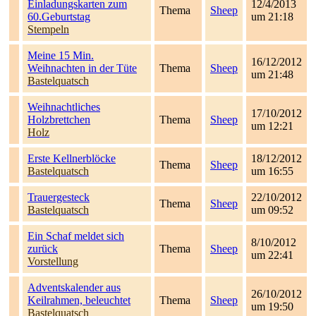
Einladungskarten zum
12/4/2013
Thema
Sheep
60.Geburtstag
um 21:18
Stempeln
Meine 15 Min.
16/12/2012
Weihnachten in der Tüte
Thema
Sheep
um 21:48
Bastelquatsch
Weihnachtliches
17/10/2012
Holzbrettchen
Thema
Sheep
um 12:21
Holz
Erste Kellnerblöcke
18/12/2012
Thema
Sheep
Bastelquatsch
um 16:55
Trauergesteck
22/10/2012
Thema
Sheep
Bastelquatsch
um 09:52
Ein Schaf meldet sich
8/10/2012
zurück
Thema
Sheep
um 22:41
Vorstellung
Adventskalender aus
26/10/2012
Keilrahmen, beleuchtet
Thema
Sheep
um 19:50
Bastelquatsch