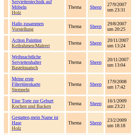
Serviettentechnik auf
27/9/2007
Möbeln
Thema
Sheep
um 23:31
Holz
Hallo zusammen
29/8/2007
Thema
Sheep
Vorstellung
um 20:25
Action Painting
20/11/2007
Thema
Sheep
Keilrahmen/Malerei
um 13:24
Weihnachtliche
20/11/2007
Serviettenhalter
Thema
Sheep
um 13:04
Bastelquatsch
Meine erste
17/9/2008
Filtertütenkarte
Thema
Sheep
um 17:42
Stempeln
Eine Torte zur Geburt
16/1/2009
Thema
Sheep
Kochen und Backen
um 23:21
Gestatten,mein Name ist
23/2/2009
Hase
Thema
Sheep
um 18:18
Holz