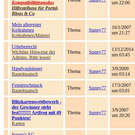
Kompatibilitätsmodus
um 22:06
Hilfestellung für Portal,
Blogs & Co
Mein allererster
16/1/2007
Keilrahmen
Thema
Sunny77
um 21:27
Keilrahmen/Malerei
Urheberrecht
13/12/2014
Wichtige Hinweise der
Thema
Sunny77
um 03:45
Admins. Bitte lesen!
Handyanhänger
3/9/2009
Thema
Sunny77
Bastelquatsch
um 03:14
Fensterschmuck
17/3/2007
Thema
Sunny77
Bastelquatsch
um 03:01
Blitzkartenwettbewerb -
der Gewinner steht
3/9/2007
fest!!!!!!!! Artfrog mit 49
Thema
Sunny77
um 20:20
Punkten!
Karten
Sunny's EG -