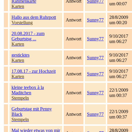
Rahmenkarte
Antwort
Sunny77
um 00:07
Karten
Hallo aus dem Ruhrpott
28/8/2009
Antwort
Sunny77
Vorstellung
um 00:20
20.08.2017 - zum
9/10/2017
Geburtstsg ...
Antwort
Sunny77
um 06:27
Karten
gesticktes
9/10/2017
Antwort
Sunny77
Karten
um 06:27
17.08.17 - zur Hochzeit
9/10/2017
Antwort
Sunny77
Karten
um 06:27
kleine teebox à la
22/1/2009
Maditchen
Antwort
Sunny77
um 00:37
Stempeln
Geburtstag mit Penny
22/1/2009
Black
Antwort
Sunny77
um 00:37
Stempeln
Mal wieder etwas von mir
28/8/2009