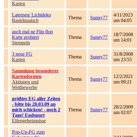
Karten
Laternen/ Lichtdeko
4/11/2023
Thema
Sunny77
Bastelquatsch
um 04:05
auch mal ne Flip flop
18/7/2008
Karte probiert
Thema
Sunny77
um 14:01
Stempeln
3 neue FG
31/8/2008
Thema
Sunny77
Karten
um 23:55
Sammlung besonderer
Kartenformen
12/2/2021
Thema
Sunny77
Aktionen und
um 09:21
Wettbewerbe
größtes EG aller Zeiten
- bitte bis 28.03.09 an
28/2/2009
mich schicken! - noch 2
Thema
Sunny77
um 02:07
Tage! Endspurt
Elfengeheimnisse
Pop-Up-FG zum