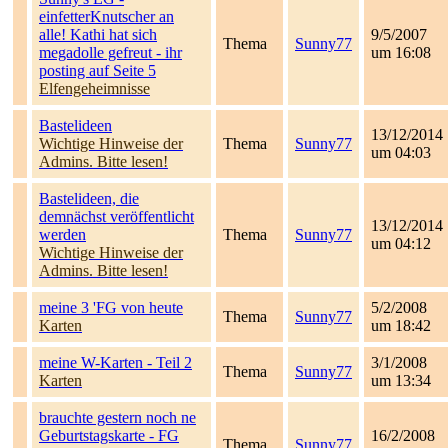
einfetterKnutscher an
alle! Kathi hat sich
9/5/2007
Thema
Sunny77
megadolle gefreut - ihr
um 16:08
posting auf Seite 5
Elfengeheimnisse
Bastelideen
13/12/2014
Wichtige Hinweise der
Thema
Sunny77
um 04:03
Admins. Bitte lesen!
Bastelideen, die
demnächst veröffentlicht
13/12/2014
werden
Thema
Sunny77
um 04:12
Wichtige Hinweise der
Admins. Bitte lesen!
meine 3 'FG von heute
5/2/2008
Thema
Sunny77
Karten
um 18:42
meine W-Karten - Teil 2
3/1/2008
Thema
Sunny77
Karten
um 13:34
brauchte gestern noch ne
Geburtstagskarte - FG
16/2/2008
Thema
Sunny77