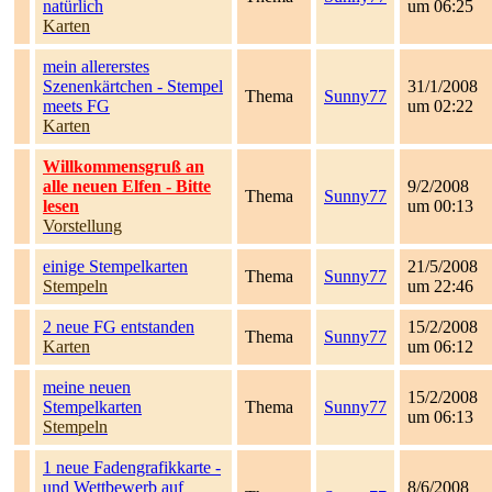
natürlich
um 06:25
Karten
mein allererstes
Szenenkärtchen - Stempel
31/1/2008
Thema
Sunny77
meets FG
um 02:22
Karten
Willkommensgruß an
alle neuen Elfen - Bitte
9/2/2008
Thema
Sunny77
lesen
um 00:13
Vorstellung
einige Stempelkarten
21/5/2008
Thema
Sunny77
Stempeln
um 22:46
2 neue FG entstanden
15/2/2008
Thema
Sunny77
Karten
um 06:12
meine neuen
15/2/2008
Stempelkarten
Thema
Sunny77
um 06:13
Stempeln
1 neue Fadengrafikkarte -
und Wettbewerb auf
8/6/2008