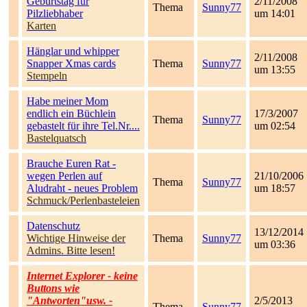
Geburtstag für
2/11/2008
Thema
Sunny77
Pilzliebhaber
um 14:01
Karten
Hänglar und whipper
2/11/2008
Snapper Xmas cards
Thema
Sunny77
um 13:55
Stempeln
Habe meiner Mom
endlich ein Büchlein
17/3/2007
Thema
Sunny77
gebastelt für ihre Tel.Nr....
um 02:54
Bastelquatsch
Brauche Euren Rat -
wegen Perlen auf
21/10/2006
Thema
Sunny77
Aludraht - neues Problem
um 18:57
Schmuck/Perlenbasteleien
Datenschutz
13/12/2014
Wichtige Hinweise der
Thema
Sunny77
um 03:36
Admins. Bitte lesen!
Internet Explorer - keine
Buttons wie
"Antworten"usw. -
2/5/2013
Thema
Sunny77