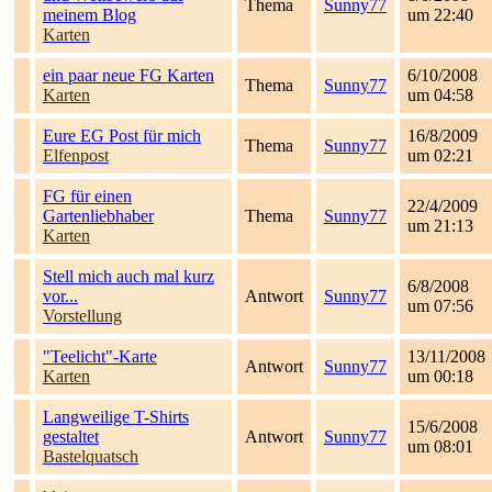
Thema
Sunny77
meinem Blog
um 22:40
Karten
ein paar neue FG Karten
6/10/2008
Thema
Sunny77
Karten
um 04:58
Eure EG Post für mich
16/8/2009
Thema
Sunny77
Elfenpost
um 02:21
FG für einen
22/4/2009
Gartenliebhaber
Thema
Sunny77
um 21:13
Karten
Stell mich auch mal kurz
6/8/2008
vor...
Antwort
Sunny77
um 07:56
Vorstellung
"Teelicht"-Karte
13/11/2008
Antwort
Sunny77
Karten
um 00:18
Langweilige T-Shirts
15/6/2008
gestaltet
Antwort
Sunny77
um 08:01
Bastelquatsch