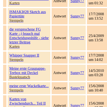
Antwort
Sunny77
Karten
um 01:32
ISMAKI#28 Sketch aus
17/7/2008
Papiertüte
Antwort
Sunny77
um 13:52
Stempeln
die versprochene FG
Karte :-) brauch mal
25/4/2009
Entscheidungshilfe - siehe
Antwort
Sunny77
um 13:58
letzter Beitrag
Karten
Whipper Snapper II
17/7/2008
Antwort
Sunny77
Stempeln
um 14:02
Meine erste Graupappe-
14/5/2010
Teebox mit Deckel
Antwort
Sunny77
um 03:28
Bastelquatsch
meine erste Wackelkarte...
15/6/2008
Antwort
Sunny77
Stempeln
um 10:40
Karten von
Zwischendurch... Teil II
15/6/2008
Antwort
Sunny77