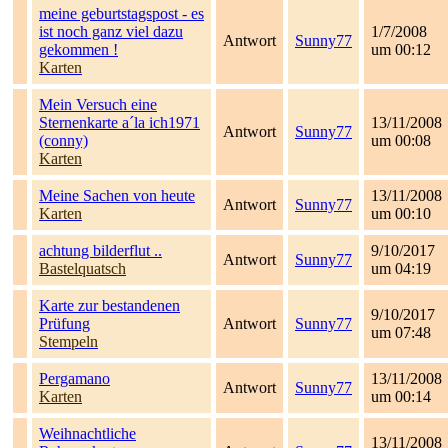
meine geburtstagspost - es
ist noch ganz viel dazu
1/7/2008
Antwort
Sunny77
gekommen !
um 00:12
Karten
Mein Versuch eine
Sternenkarte a´la ich1971
13/11/2008
Antwort
Sunny77
(conny)
um 00:08
Karten
Meine Sachen von heute
13/11/2008
Antwort
Sunny77
Karten
um 00:10
achtung bilderflut ..
9/10/2017
Antwort
Sunny77
Bastelquatsch
um 04:19
Karte zur bestandenen
9/10/2017
Prüfung
Antwort
Sunny77
um 07:48
Stempeln
Pergamano
13/11/2008
Antwort
Sunny77
Karten
um 00:14
Weihnachtliche
13/11/2008