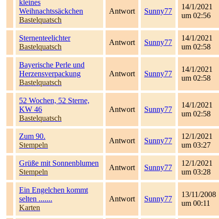
kleines
14/1/2021
Weihnachtssäckchen
Antwort
Sunny77
um 02:56
Bastelquatsch
Sternenteelichter
14/1/2021
Antwort
Sunny77
Bastelquatsch
um 02:58
Bayerische Perle und
14/1/2021
Herzensverpackung
Antwort
Sunny77
um 02:58
Bastelquatsch
52 Wochen, 52 Sterne,
14/1/2021
KW 46
Antwort
Sunny77
um 02:58
Bastelquatsch
Zum 90.
12/1/2021
Antwort
Sunny77
Stempeln
um 03:27
Grüße mit Sonnenblumen
12/1/2021
Antwort
Sunny77
Stempeln
um 03:28
Ein Engelchen kommt
13/11/2008
selten .......
Antwort
Sunny77
um 00:11
Karten