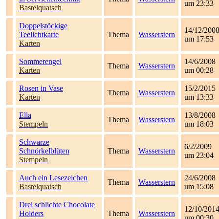
um 23:33
Bastelquatsch
Doppelstöckige
14/12/200
Teelichtkarte
Thema
Wasserstern
um 17:53
Karten
Sommerengel
14/6/2008
Thema
Wasserstern
Karten
um 00:28
Rosen in Vase
15/2/2015
Thema
Wasserstern
Karten
um 13:33
Ella
13/8/2008
Thema
Wasserstern
Stempeln
um 18:03
Schwarze
6/2/2009
Schnörkelblüten
Thema
Wasserstern
um 23:04
Stempeln
Auch ein Lesezeichen
24/6/2008
Thema
Wasserstern
Bastelquatsch
um 15:08
Drei schlichte Chocolate
12/10/201
Holders
Thema
Wasserstern
um 00:30