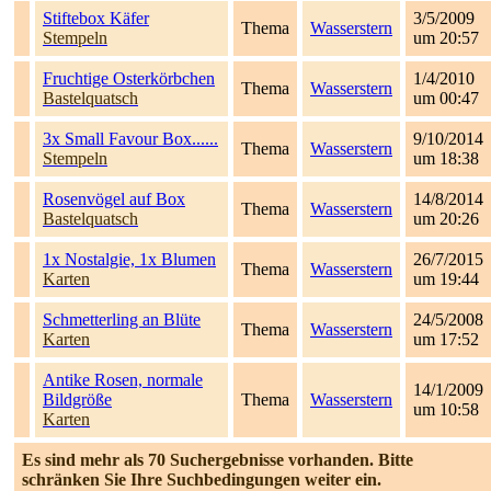
Stiftebox Käfer
3/5/2009
Thema
Wasserstern
Stempeln
um 20:57
Fruchtige Osterkörbchen
1/4/2010
Thema
Wasserstern
Bastelquatsch
um 00:47
3x Small Favour Box......
9/10/2014
Thema
Wasserstern
Stempeln
um 18:38
Rosenvögel auf Box
14/8/2014
Thema
Wasserstern
Bastelquatsch
um 20:26
1x Nostalgie, 1x Blumen
26/7/2015
Thema
Wasserstern
Karten
um 19:44
Schmetterling an Blüte
24/5/2008
Thema
Wasserstern
Karten
um 17:52
Antike Rosen, normale
14/1/2009
Bildgröße
Thema
Wasserstern
um 10:58
Karten
Es sind mehr als 70 Suchergebnisse vorhanden. Bitte
schränken Sie Ihre Suchbedingungen weiter ein.