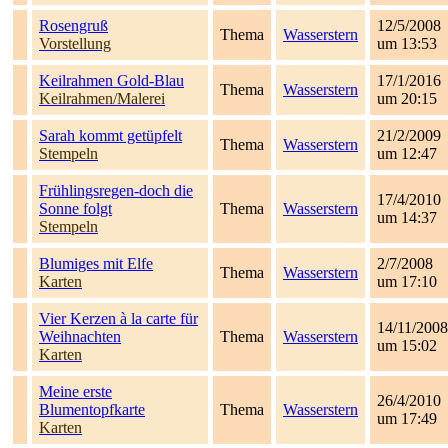
Rosengruß
12/5/2008
Thema
Wasserstern
Vorstellung
um 13:53
Keilrahmen Gold-Blau
17/1/2016
Thema
Wasserstern
Keilrahmen/Malerei
um 20:15
Sarah kommt getüpfelt
21/2/2009
Thema
Wasserstern
Stempeln
um 12:47
Frühlingsregen-doch die
17/4/2010
Sonne folgt
Thema
Wasserstern
um 14:37
Stempeln
Blumiges mit Elfe
2/7/2008
Thema
Wasserstern
Karten
um 17:10
Vier Kerzen à la carte für
14/11/2008
Weihnachten
Thema
Wasserstern
um 15:02
Karten
Meine erste
26/4/2010
Blumentopfkarte
Thema
Wasserstern
um 17:49
Karten