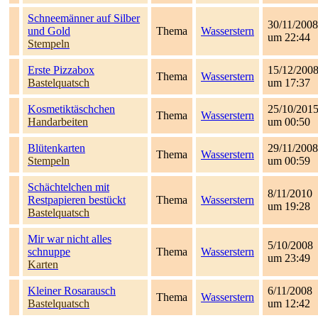
Schneemänner auf Silber
30/11/2008
und Gold
Thema
Wasserstern
um 22:44
Stempeln
Erste Pizzabox
15/12/200
Thema
Wasserstern
Bastelquatsch
um 17:37
Kosmetiktäschchen
25/10/201
Thema
Wasserstern
Handarbeiten
um 00:50
Blütenkarten
29/11/2008
Thema
Wasserstern
Stempeln
um 00:59
Schächtelchen mit
8/11/2010
Restpapieren bestückt
Thema
Wasserstern
um 19:28
Bastelquatsch
Mir war nicht alles
5/10/2008
schnuppe
Thema
Wasserstern
um 23:49
Karten
Kleiner Rosarausch
6/11/2008
Thema
Wasserstern
Bastelquatsch
um 12:42