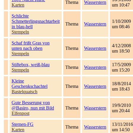
Thema
Wasserstern
Karten
um 10:47
Schlichte
Schmetterlingsnachtarbeit
1/10/2009
Thema
Wasserstern
in blau-hell
um 08:46
Stempeln
Schaf frißt Gras von
4/12/2008
unten nach oben
Thema
Wasserstern
um 18:50
Stempeln
Stiftebox, weiß-blau
17/5/2009
Thema
Wasserstern
Stempeln
um 15:20
Kleine
18/8/2014
Geschenkschachtel
Thema
Wasserstern
um 18:43
Bastelquatsch
Gute Besserung von
19/9/2010
@Basiro, nun mit Bild
Thema
Wasserstern
um 20:44
Elfenpost
Sternen-FG
13/11/2016
Thema
Wasserstern
Karten
um 14:50