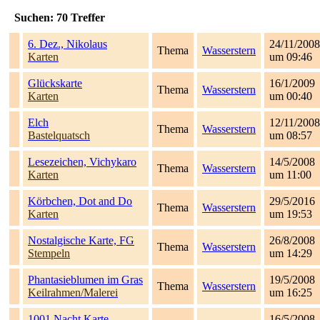
Suchen:
70
Treffer
6. Dez., Nikolaus
24/11/2008
Thema
Wasserstern
Karten
um 09:46
Glückskarte
16/1/2009
Thema
Wasserstern
Karten
um 00:40
Elch
12/11/2008
Thema
Wasserstern
Bastelquatsch
um 08:57
Lesezeichen, Vichykaro
14/5/2008
Thema
Wasserstern
Karten
um 11:00
Körbchen, Dot and Do
29/5/2016
Thema
Wasserstern
Karten
um 19:53
Nostalgische Karte, FG
26/8/2008
Thema
Wasserstern
Stempeln
um 14:29
Phantasieblumen im Gras
19/5/2008
Thema
Wasserstern
Keilrahmen/Malerei
um 16:25
1001 Nacht Karte
16/5/2008