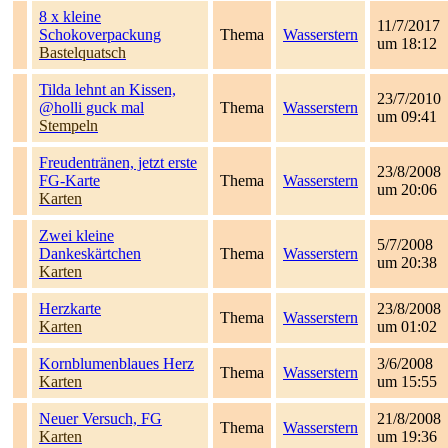
8 x kleine
11/7/2017
Schokoverpackung
Thema
Wasserstern
um 18:12
Bastelquatsch
Tilda lehnt an Kissen,
23/7/2010
@holli guck mal
Thema
Wasserstern
um 09:41
Stempeln
Freudentränen, jetzt erste
23/8/2008
FG-Karte
Thema
Wasserstern
um 20:06
Karten
Zwei kleine
5/7/2008
Dankeskärtchen
Thema
Wasserstern
um 20:38
Karten
Herzkarte
23/8/2008
Thema
Wasserstern
Karten
um 01:02
Kornblumenblaues Herz
3/6/2008
Thema
Wasserstern
Karten
um 15:55
Neuer Versuch, FG
21/8/2008
Thema
Wasserstern
Karten
um 19:36