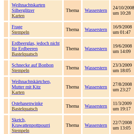
Weihnachtskarten
24/10/200
Silberglitzer
Thema
Wasserstern
um 10:28
Karten
Frage
16/9/2008
Thema
Wasserstern
Stempeln
um 01:47
Erdbeerglas, jedoch nicht
19/6/2008
für Erdbeeren
Thema
Wasserstern
um 14:09
Bastelquatsch
Schnecke auf Bonbon
23/3/2009
Thema
Wasserstern
Stempeln
um 18:05
Weihnachtskärtchen,
27/8/2008
Mutter mit Kitz
Thema
Wasserstern
um 23:27
Karten
Ostehasenwinke
11/3/2009
Thema
Wasserstern
Bastelquatsch
um 19:17
Sketch,
22/7/2008
Krawattenpottpourri
Thema
Wasserstern
um 13:05
Stempeln