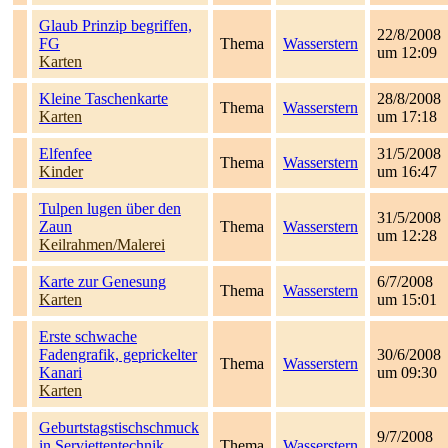
Glaub Prinzip begriffen,
22/8/2008
FG
Thema
Wasserstern
um 12:09
Karten
Kleine Taschenkarte
28/8/2008
Thema
Wasserstern
Karten
um 17:18
Elfenfee
31/5/2008
Thema
Wasserstern
Kinder
um 16:47
Tulpen lugen über den
31/5/2008
Zaun
Thema
Wasserstern
um 12:28
Keilrahmen/Malerei
Karte zur Genesung
6/7/2008
Thema
Wasserstern
Karten
um 15:01
Erste schwache
Fadengrafik, geprickelter
30/6/2008
Thema
Wasserstern
Kanari
um 09:30
Karten
Geburtstagstischschmuck
9/7/2008
in Serviettentechnik
Thema
Wasserstern