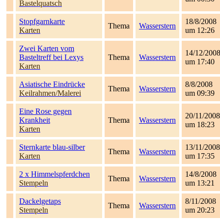
Bastelquatsch
Stopfgarnkarte
18/8/2008
Thema
Wasserstern
Karten
um 12:26
Zwei Karten vom
14/12/200
Basteltreff bei Lexys
Thema
Wasserstern
um 17:40
Karten
Asiatische Eindrücke
8/8/2008
Thema
Wasserstern
Keilrahmen/Malerei
um 09:39
Eine Rose gegen
20/11/2008
Krankheit
Thema
Wasserstern
um 18:23
Karten
Sternkarte blau-silber
13/11/2008
Thema
Wasserstern
Karten
um 17:35
2 x Himmelspferdchen
14/8/2008
Thema
Wasserstern
Stempeln
um 13:21
Dackelgetaps
8/11/2008
Thema
Wasserstern
Stempeln
um 20:23