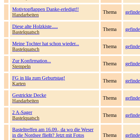
Motivtopflappen Danke-erledigt!!
Thema
gefinde
Handarbeiten
Diese alte Holzkiste.....
Thema
gefinde
Bastelquatsch
Meine Tochter hat schon wieder...
Thema
gefinde
Bastelquatsch
Zur Konfirmation...
Thema
gefinde
Stempeln
FG in lila zum Geburtstag!
Thema
gefinde
Karten
Gestrickte Decke
Thema
gefinde
Handarbeiten
2 A-Sager
Thema
gefinde
Bastelquatsch
Basteltreffen am 16.09., da wo die Weser
in die Nordsee fließt? Jetzt mit Fotos
Thema
gefinde