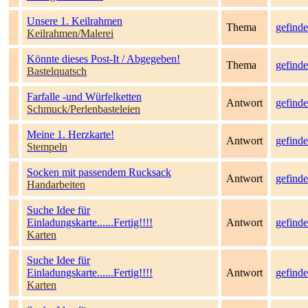
Unsere 1. Keilrahmen
Thema
gefinde
Keilrahmen/Malerei
Könnte dieses Post-It / Abgegeben!
Thema
gefinde
Bastelquatsch
Farfalle -und Würfelketten
Antwort
gefinde
Schmuck/Perlenbasteleien
Meine 1. Herzkarte!
Antwort
gefinde
Stempeln
Socken mit passendem Rucksack
Antwort
gefinde
Handarbeiten
Suche Idee für
Einladungskarte......Fertig!!!!
Antwort
gefinde
Karten
Suche Idee für
Einladungskarte......Fertig!!!!
Antwort
gefinde
Karten