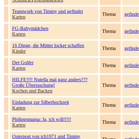
Teamwork von Timmy und gefindet
Thema
gefinde
Karten
FG-Babymädchen
Thema
gefinde
Karten
16 Dinge, die Mütter locker schaffen
Thema
gefinde
Kinder
Der Golfer
Thema
gefinde
Karten
HILFE!!!! Nutella mal ganz anders???
Große Überraschung!
Thema
gefinde
Kochen und Backen
Einladung zur Silberhochzeit
Thema
gefinde
Karten
Philippsmama: Ja, ich will!!!!!
Thema
gefinde
Karten
Osterpost von ich1971 und Timmy