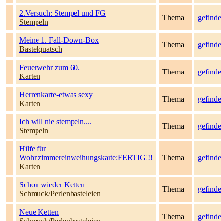
2.Versuch: Stempel und FG
Thema
gefinde
Stempeln
Meine 1. Fall-Down-Box
Thema
gefinde
Bastelquatsch
Feuerwehr zum 60.
Thema
gefinde
Karten
Herrenkarte-etwas sexy
Thema
gefinde
Karten
Ich will nie stempeln....
Thema
gefinde
Stempeln
Hilfe für
Wohnzimmereinweihungskarte:FERTIG!!!
Thema
gefinde
Karten
Schon wieder Ketten
Thema
gefinde
Schmuck/Perlenbasteleien
Neue Ketten
Thema
gefinde
Schmuck/Perlenbasteleien