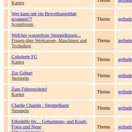
Thema
gefinde
Karten
Wer kann mir ein Bewerbungsblatt
scrappen??
Thema
gefinde
Scrapforum
Welches wasserfeste Stempelkissen...
Fragen über Werkzeuge, Maschinen und
Thema
gefinde
Techniken
Colorierte FG
Thema
gefinde
Karten
Zur Geburt
Thema
gefinde
Stempeln
Zum Führerschein!
Thema
gefinde
Karten
Charlie Chaplin - Stempelkarte
Thema
gefinde
Stempeln
Elfenhilfe für.... Geburtstags- und Konfi-
Fotos und Neue
Thema
gefinde