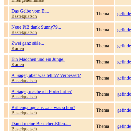
Elfengeheimnisse
Das Gelbe vom Ei...
Thema
gefinde
Bastelquatsch
Neue PiB dank Sunny79...
Thema
gefinde
Bastelquatsch
Zwei ganz süße...
Thema
gefinde
Karten
Ein Mädchen und ein Junge!
Thema
gefinde
Karten
A-Sager, aber was fehlt?? Verbessert?
Thema
gefinde
Bastelquatsch
A-Sager, mache ich Fortschritte?
Thema
gefinde
Bastelquatsch
Brillengarage aus ...na was schon?
Thema
gefinde
Bastelquatsch
Damit meine Besucher-Elfen.....
Thema
gefinde
Bastelquatsch