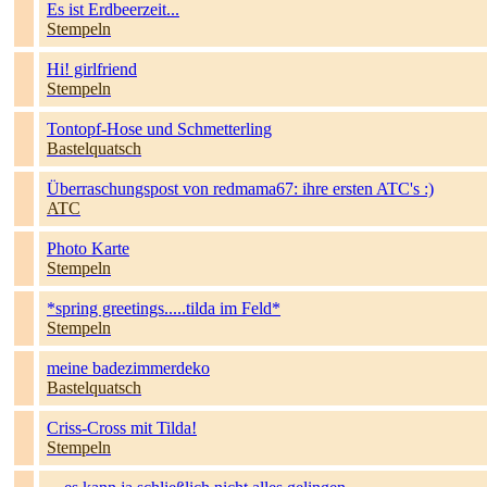
Es ist Erdbeerzeit...
Stempeln
Hi! girlfriend
Stempeln
Tontopf-Hose und Schmetterling
Bastelquatsch
Überraschungspost von redmama67: ihre ersten ATC's :)
ATC
Photo Karte
Stempeln
*spring greetings.....tilda im Feld*
Stempeln
meine badezimmerdeko
Bastelquatsch
Criss-Cross mit Tilda!
Stempeln