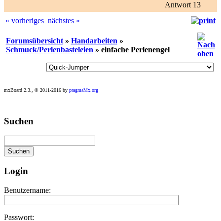
Antwort 13
« vorheriges
nächstes »
Forumsübersicht
»
Handarbeiten
»
Schmuck/Perlenbasteleien
» einfache Perlenengel
mxBoard 2.3., © 2011-2016 by
pragmaMx.org
Play
Suchen
best
casino
slots
at
this
site
Login
https://onlineslots.money/
.
Benutzername:
Passwort: