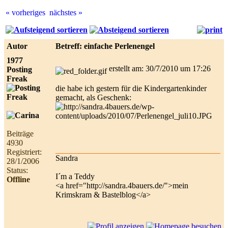
« vorheriges
nächstes »
Best
online
live
Autor
Betreff: einfache Perlenengel
casino
reviews.
1977
erstellt am: 30/7/2010 um 17:26
Posting
Freak
die habe ich gestern für die Kindergartenkinder
gemacht, als Geschenk:
Beiträge
4930
Registriert:
Sandra
28/1/2006
Status:
I´m a Teddy
Offline
<a href="http://sandra.4bauers.de/">mein
Krimskram & Bastelblog</a>