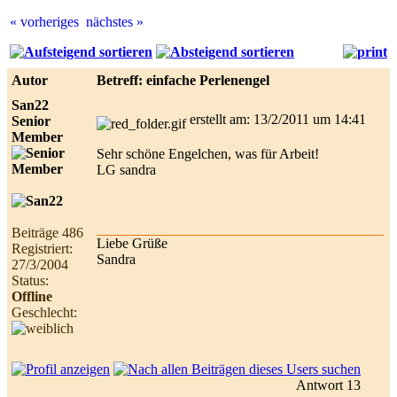
« vorheriges
nächstes »
Best
online
live
Autor
Betreff: einfache Perlenengel
casino
reviews.
San22
erstellt am: 13/2/2011 um 14:41
Senior
Member
Sehr schöne Engelchen, was für Arbeit!
LG sandra
Beiträge 486
Liebe Grüße
Registriert:
Sandra
27/3/2004
Status:
Offline
Geschlecht:
Antwort 13