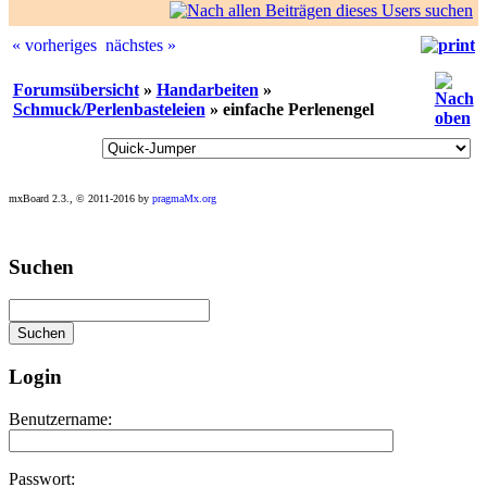
« vorheriges
nächstes »
Forumsübersicht
»
Handarbeiten
»
Schmuck/Perlenbasteleien
» einfache Perlenengel
mxBoard 2.3., © 2011-2016 by
pragmaMx.org
Play
Suchen
best
casino
slots
at
this
site
Login
https://onlineslots.money/
.
Benutzername:
Passwort: