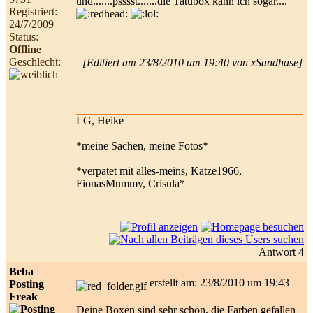
und.......psssst.......die Tatübox kann ich sogar....
Registriert:
24/7/2009
Status:
Offline
Geschlecht:
[Editiert am 23/8/2010 um 19:40 von xSandhase]
LG, Heike
*meine Sachen, meine Fotos*
*verpatet mit alles-meins, Katze1966,
FionasMummy, Crisula*
Antwort 4
Beba
erstellt am: 23/8/2010 um 19:43
Posting
Freak
Deine Boxen sind sehr schön, die Farben gefallen