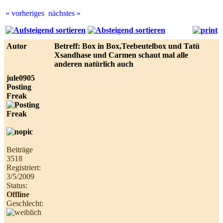
« vorheriges
nächstes »
Best
online
live
Autor
Betreff: Box in Box,Teebeutelbox und Tatü
casino
Xsandhase und Carmen schaut mal alle
reviews.
anderen natürlich auch
jule0905
Posting
Freak
Beiträge
3518
Registriert:
3/5/2009
Status:
Offline
Geschlecht: