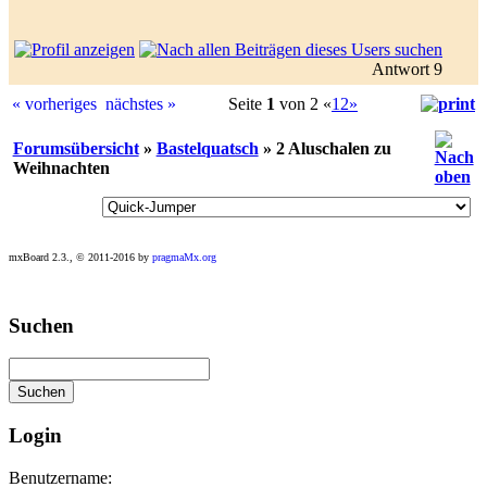
Antwort 9
« vorheriges
nächstes »
Seite
1
von 2
«
1
2
»
Forumsübersicht
»
Bastelquatsch
» 2 Aluschalen zu
Weihnachten
mxBoard 2.3., © 2011-2016 by
pragmaMx.org
Play
Suchen
best
casino
slots
at
this
site
Login
https://onlineslots.money/
.
Benutzername: