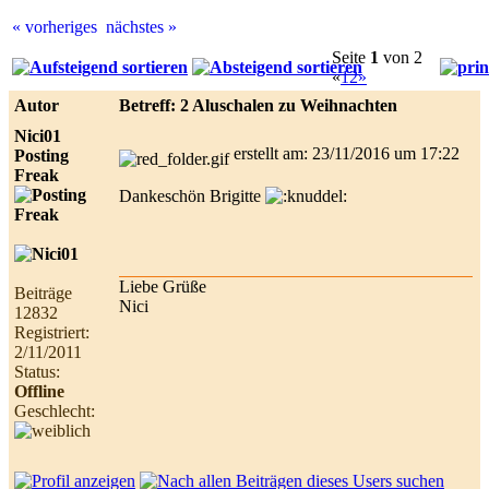
« vorheriges
nächstes »
Best
Seite
1
von 2
online
«
1
2
»
live
casino
Autor
Betreff: 2 Aluschalen zu Weihnachten
reviews.
Nici01
erstellt am: 23/11/2016 um 17:22
Posting
Freak
Dankeschön Brigitte
Liebe Grüße
Beiträge
Nici
12832
Registriert:
2/11/2011
Status:
Offline
Geschlecht: