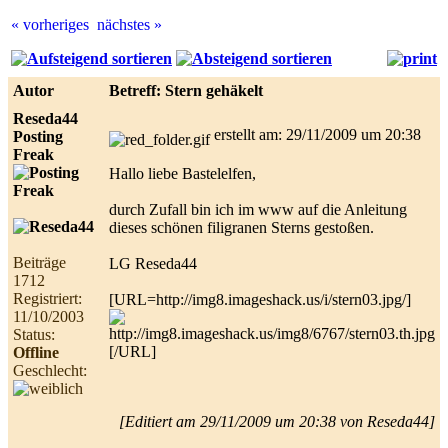
« vorheriges
nächstes »
Best
online
live
Autor
Betreff: Stern gehäkelt
casino
reviews.
Reseda44
erstellt am: 29/11/2009 um 20:38
Posting
Freak
Hallo liebe Bastelelfen,
durch Zufall bin ich im www auf die Anleitung
dieses schönen filigranen Sterns gestoßen.
Beiträge
LG Reseda44
1712
Registriert:
[URL=http://img8.imageshack.us/i/stern03.jpg/]
11/10/2003
Status:
[/URL]
Offline
Geschlecht:
[Editiert am 29/11/2009 um 20:38 von Reseda44]