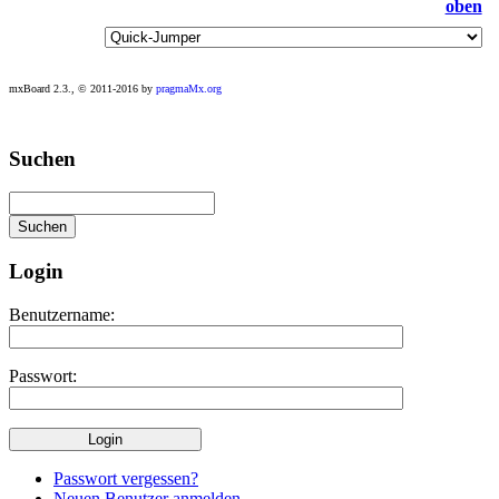
mxBoard 2.3., © 2011-2016 by
pragmaMx.org
Play
Suchen
best
casino
slots
at
this
site
Login
https://onlineslots.money/
.
Benutzername:
Passwort:
Passwort vergessen?
Neuen Benutzer anmelden