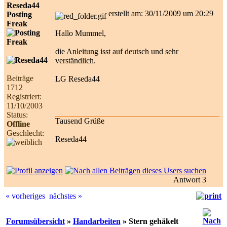
Reseda44
erstellt am: 30/11/2009 um 20:29
Posting
Freak
Hallo Mummel,
die Anleitung isst auf deutsch und sehr
verständlich.
Beiträge
LG Reseda44
1712
Registriert:
11/10/2003
Status:
Tausend Grüße
Offline
Geschlecht:
Reseda44
Antwort 3
« vorheriges
nächstes »
Forumsübersicht
»
Handarbeiten
» Stern gehäkelt