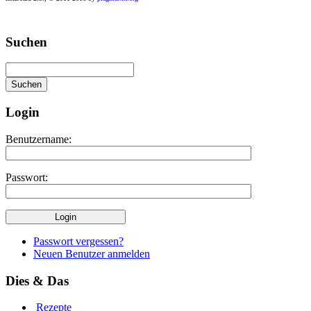
Play
Suchen
best
casino
slots
at
this
site
Login
https://onlineslots.money/
.
Benutzername:
Passwort:
Passwort vergessen?
Neuen Benutzer anmelden
Dies & Das
Rezepte