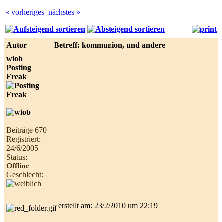
« vorheriges
nächstes »
Best
online
live
Autor
Betreff: kommunion, und andere
casino
reviews.
wiob
Posting
Freak
Beiträge 670
Registriert:
24/6/2005
Status:
Offline
Geschlecht:
erstellt am: 23/2/2010 um 22:19