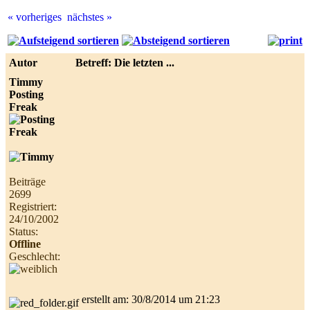
« vorheriges
nächstes »
Best
online
live
Autor
Betreff: Die letzten ...
casino
reviews.
Timmy
Posting
Freak
Beiträge
2699
Registriert:
24/10/2002
Status:
Offline
Geschlecht:
erstellt am: 30/8/2014 um 21:23