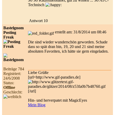
So So Katzenliebhaber, gut zu wissen ... So ATC-
Technisch
Antwort 10
Bastelgnom
erstellt am: 31/8/2014 um 08:46
Posting
Freak
Die sind wieder wunderschön geworden. Schade
dass so spät dran bin, 19, 20 und 21 sind meine
absoluten Favoriten, ich hätte sie gern eingeladen.
Beiträge 784
Liebe Grüße
Registriert:
[url=http://www.gif-paradies.de]
24/6/2008
Status:
Offline
[/url]
Geschlecht:
Hin- und herverpatet mit MagicEyes
Mein Blog