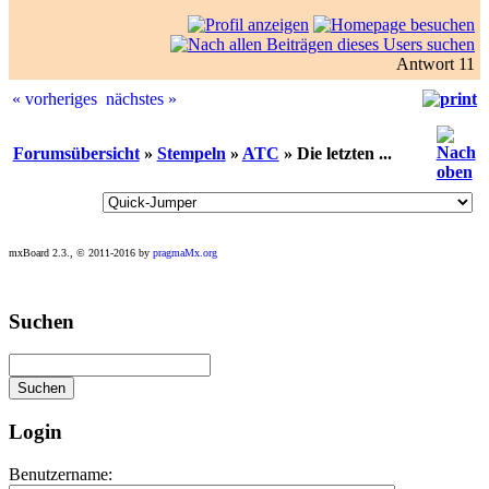
Antwort 11
« vorheriges
nächstes »
Forumsübersicht
»
Stempeln
»
ATC
» Die letzten ...
mxBoard 2.3., © 2011-2016 by
pragmaMx.org
Play
Suchen
best
casino
slots
at
this
site
Login
https://onlineslots.money/
.
Benutzername: