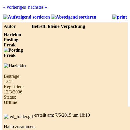
« vorheriges
nächstes »
Best
online
live
Autor
Betreff: kleine Verpackung
casino
reviews.
Harlekin
Posting
Freak
Beiträge
1341
Registriert:
12/3/2006
Status:
Offline
erstellt am: 7/5/2015 um 18:10
Hallo zusammen,