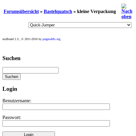
Forumsübersicht
»
Bastelquatsch
» kleine Verpackung
mxBoard 2.3., © 2011-2016 by
pragmaMx.org
Play
Suchen
best
casino
slots
at
this
site
Login
https://onlineslots.money/
.
Benutzername:
Passwort: