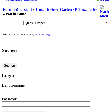
Forumsübersicht
»
Unser kleiner Garten / Pflanzenecke
» voll in Blüte
mxBoard 2.3., © 2011-2016 by
pragmaMx.org
Play
Suchen
best
casino
slots
at
this
site
Login
https://onlineslots.money/
.
Benutzername:
Passwort: