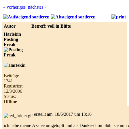
« vorheriges
nächstes »
Best
online
live
Autor
Betreff: voll in Blüte
casino
reviews.
Harlekin
Posting
Freak
Beiträge
1341
Registriert:
12/3/2006
Status:
Offline
erstellt am: 18/6/2017 um 13:16
ich habe meine Azalee umgetopft und als Dankeschön blüht sie nun 