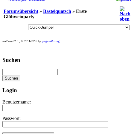
Forumsübersicht
»
Bastelquatsch
» Erste
Glühweinparty
mxBoard 2.3., © 2011-2016 by
pragmaMx.org
Play
Suchen
best
casino
slots
at
this
site
Login
https://onlineslots.money/
.
Benutzername:
Passwort: