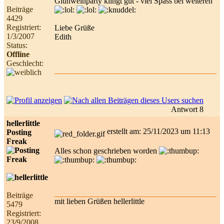
Glühweinparty klingt gut - viel Spass bei weiteren
Beiträge
4429
Registriert:
Liebe Grüße
1/3/2007
Edith
Status:
Offline
Geschlecht:
Antwort 8
hellerlittle
erstellt am: 25/11/2023 um 11:13
Posting
Freak
Alles schon geschrieben worden
Beiträge
mit lieben Grüßen hellerlittle
5479
Registriert:
23/9/2008