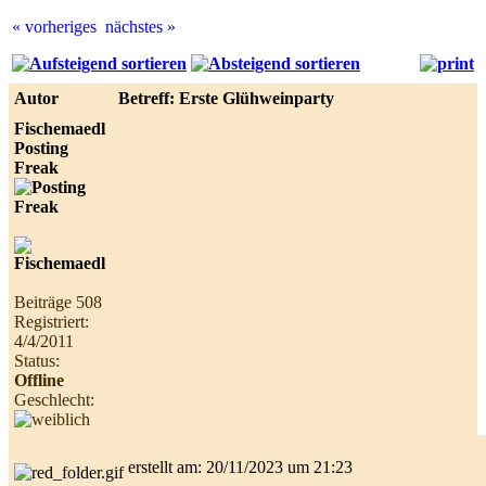
« vorheriges
nächstes »
Best
online
live
Autor
Betreff: Erste Glühweinparty
casino
reviews.
Fischemaedl
Posting
Freak
Beiträge 508
Registriert:
4/4/2011
Status:
Offline
Geschlecht:
erstellt am: 20/11/2023 um 21:23