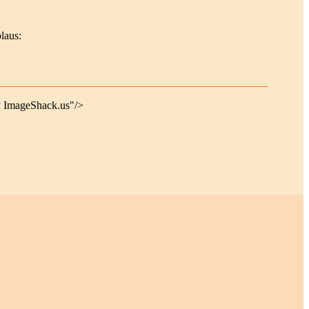
laus:
y ImageShack.us"/>