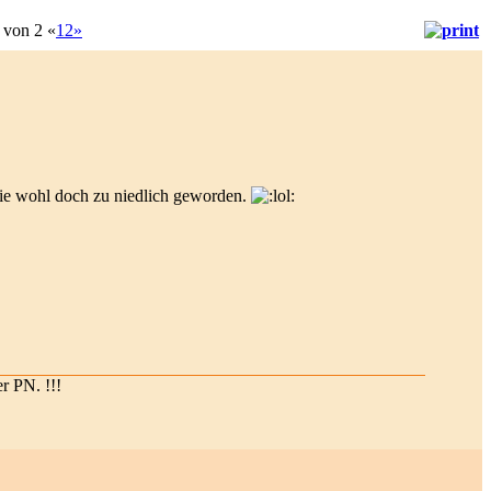
von 2
«
1
2
»
sie wohl doch zu niedlich geworden.
er PN. !!!