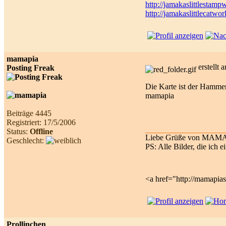
http://jamakaslittlestamp
http://jamakaslittlecatwo
mamapia
erstellt
Posting Freak
Die Karte ist der Hammer,
mamapia
Beiträge 4445
Registriert: 17/5/2006
Status:
Offline
Liebe Grüße von MAM
Geschlecht:
PS: Alle Bilder, die ich ei
<a href="http://mamapias
Prollinchen