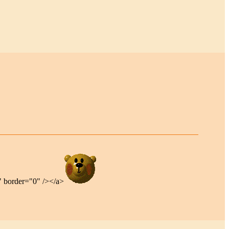
" border="0" /></a>