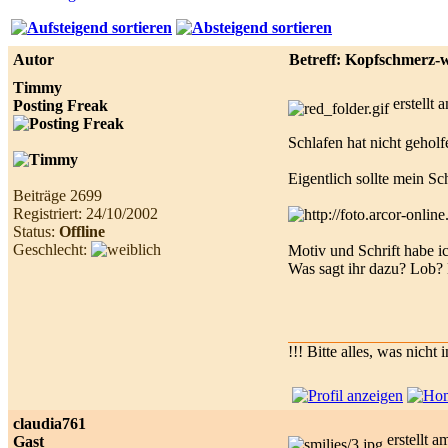
Best
online
live
Autor
Betreff: Kopfschmerz-
casino
reviews.
Timmy
erstellt
Posting Freak
Schlafen hat nicht gehol
Eigentlich sollte mein S
Beiträge 2699
Registriert: 24/10/2002
Status:
Offline
Geschlecht:
Motiv und Schrift habe i
Was sagt ihr dazu? Lob? 
!!! Bitte alles, was nicht
claudia761
erstellt 
Gast