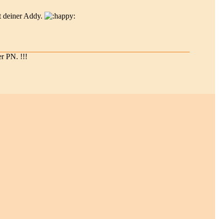
t deiner Addy.
er PN. !!!