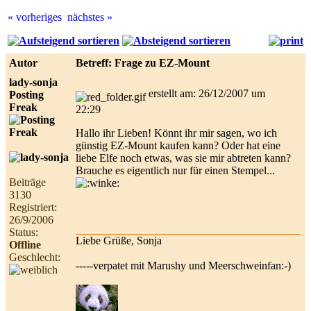
« vorheriges
nächstes »
Best
online
live
Autor
Betreff: Frage zu EZ-Mount
casino
reviews.
lady-sonja
erstellt am: 26/12/2007 um
Posting
Freak
22:29
Hallo ihr Lieben! Könnt ihr mir sagen, wo ich
günstig EZ-Mount kaufen kann? Oder hat eine
liebe Elfe noch etwas, was sie mir abtreten kann?
Brauche es eigentlich nur für einen Stempel...
Beiträge
3130
Registriert:
26/9/2006
Status:
Liebe Grüße, Sonja
Offline
Geschlecht:
-----verpatet mit Marushy und Meerschweinfan:-)