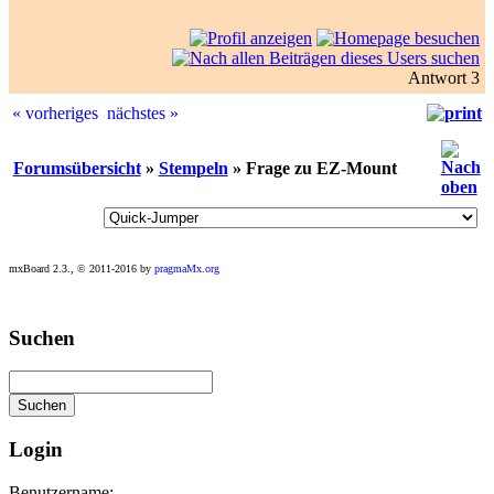
Antwort 3
« vorheriges
nächstes »
Forumsübersicht
»
Stempeln
» Frage zu EZ-Mount
mxBoard 2.3., © 2011-2016 by
pragmaMx.org
Play
Suchen
best
casino
slots
at
this
site
Login
https://onlineslots.money/
.
Benutzername: