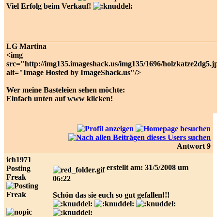
Viel Erfolg beim Verkauf!
LG Martina
<img
src="http://img135.imageshack.us/img135/1696/holzkatze2dg5.j
alt="Image Hosted by ImageShack.us"/>
Wer meine Basteleien sehen möchte:
Einfach unten auf www klicken!
Antwort 9
ich1971
erstellt am: 31/5/2008 um
Posting
Freak
06:22
Schön das sie euch so gut gefallen!!!