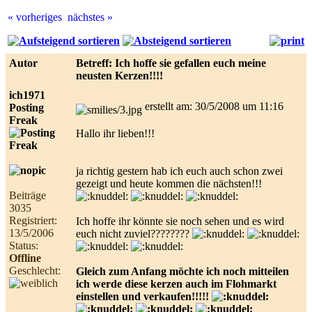
« vorheriges
nächstes »
Best
online
live
Autor
Betreff: Ich hoffe sie gefallen euch meine
casino
neusten Kerzen!!!!
reviews.
ich1971
erstellt am: 30/5/2008 um 11:16
Posting
Freak
Hallo ihr lieben!!!
ja richtig gestern hab ich euch auch schon zwei
gezeigt und heute kommen die nächsten!!!
Beiträge
3035
Registriert:
Ich hoffe ihr könnte sie noch sehen und es wird
13/5/2006
euch nicht zuviel????????
Status:
Offline
Geschlecht:
Gleich zum Anfang möchte ich noch mitteilen
ich werde diese kerzen auch im Flohmarkt
einstellen und verkaufen!!!!!