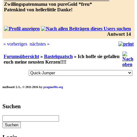
Zwillingspatenmama von pureGold *freu*
Patenkind von hellerlittle Danke!
Antwort 14
« vorheriges
nächstes »
Forumsübersicht
»
Bastelquatsch
» Ich hoffe sie gefallen
euch meine neusten Kerzen!!!!
mxBoard 2.3., © 2011-2016 by
pragmaMx.org
Play
Suchen
best
casino
slots
at
this
site