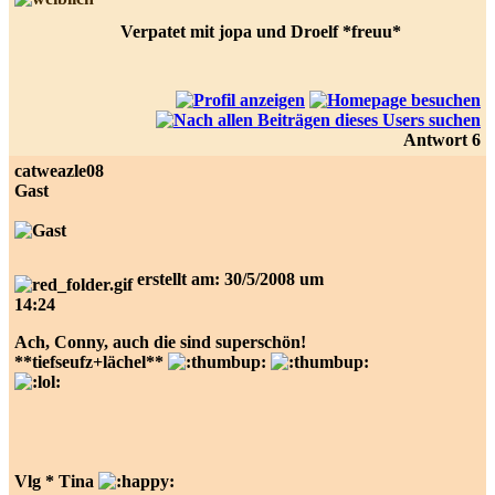
Verpatet mit jopa und Droelf *freuu*
Antwort 6
catweazle08
Gast
erstellt am: 30/5/2008 um
14:24
Ach, Conny, auch die sind superschön!
**tiefseufz+lächel**
Vlg * Tina