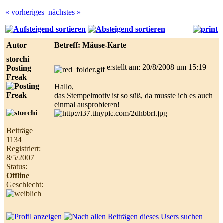
« vorheriges
nächstes »
Best
online
live
Autor
Betreff: Mäuse-Karte
casino
reviews.
storchi
erstellt am: 20/8/2008 um 15:19
Posting
Freak
Hallo,
das Stempelmotiv ist so süß, da musste ich es auch
einmal ausprobieren!
Beiträge
1134
Registriert:
8/5/2007
Status:
Offline
Geschlecht: