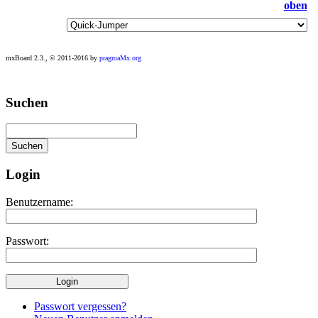
mxBoard 2.3., © 2011-2016 by
pragmaMx.org
Play
Suchen
best
casino
slots
at
this
site
Login
https://onlineslots.money/
.
Benutzername:
Passwort:
Passwort vergessen?