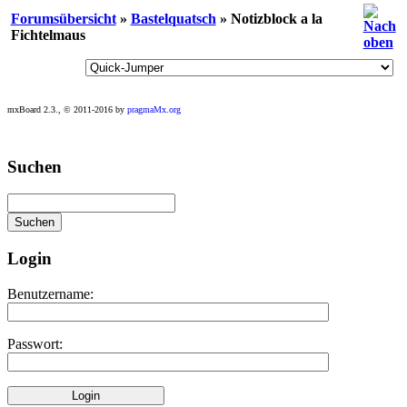
Forumsübersicht
»
Bastelquatsch
» Notizblock a la
Fichtelmaus
mxBoard 2.3., © 2011-2016 by
pragmaMx.org
Play
Suchen
best
casino
slots
at
this
site
Login
https://onlineslots.money/
.
Benutzername:
Passwort: