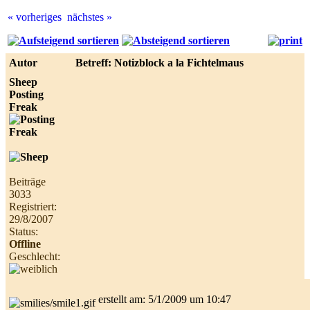
« vorheriges
nächstes »
Best
online
live
Autor
Betreff: Notizblock a la Fichtelmaus
casino
reviews.
Sheep
Posting
Freak
Beiträge
3033
Registriert:
29/8/2007
Status:
Offline
Geschlecht:
erstellt am: 5/1/2009 um 10:47