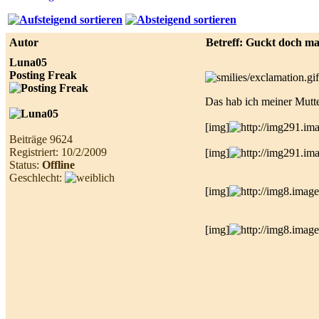
Best
online
live
Autor
Betreff: Guckt doch ma
casino
reviews.
Luna05
Posting Freak
Das hab ich meiner Mutter
[img]
Beiträge 9624
Registriert: 10/2/2009
[img]
Status:
Offline
Geschlecht:
[img]
[img]