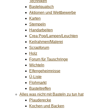
Techniken
Bastelquatsch
Aktionen und Wettbewerbe
Karten
Stempeln
Handarbeiten
Crea Pop/Lampen/Leuchten
Keilrahmen/Malerei
Scrapforum
Holz
Forum für Tauschringe
Wichteln
Elfengeheimnisse
Ü-Liste
Flohmarkt
Basteltreffen
Alles was nicht mit Basteln zu tun hat
Plauderecke
Kochen und Backen