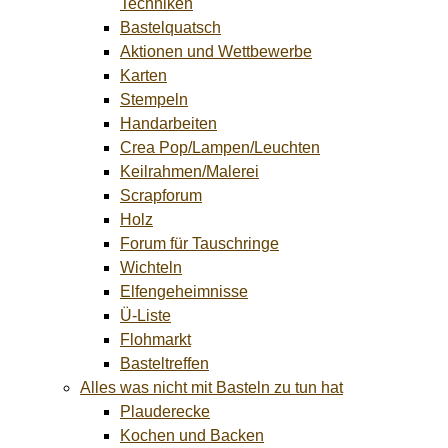
Techniken
Bastelquatsch
Aktionen und Wettbewerbe
Karten
Stempeln
Handarbeiten
Crea Pop/Lampen/Leuchten
Keilrahmen/Malerei
Scrapforum
Holz
Forum für Tauschringe
Wichteln
Elfengeheimnisse
Ü-Liste
Flohmarkt
Basteltreffen
Alles was nicht mit Basteln zu tun hat
Plauderecke
Kochen und Backen