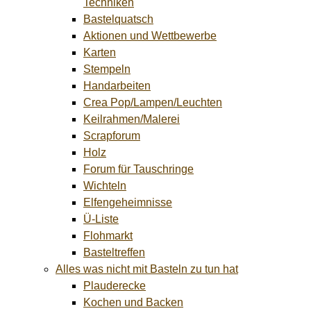
Techniken
Bastelquatsch
Aktionen und Wettbewerbe
Karten
Stempeln
Handarbeiten
Crea Pop/Lampen/Leuchten
Keilrahmen/Malerei
Scrapforum
Holz
Forum für Tauschringe
Wichteln
Elfengeheimnisse
Ü-Liste
Flohmarkt
Basteltreffen
Alles was nicht mit Basteln zu tun hat
Plauderecke
Kochen und Backen