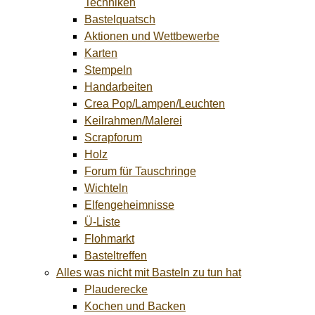
Techniken
Bastelquatsch
Aktionen und Wettbewerbe
Karten
Stempeln
Handarbeiten
Crea Pop/Lampen/Leuchten
Keilrahmen/Malerei
Scrapforum
Holz
Forum für Tauschringe
Wichteln
Elfengeheimnisse
Ü-Liste
Flohmarkt
Basteltreffen
Alles was nicht mit Basteln zu tun hat
Plauderecke
Kochen und Backen