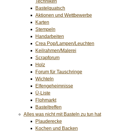
Techniken
Bastelquatsch
Aktionen und Wettbewerbe
Karten
Stempeln
Handarbeiten
Crea Pop/Lampen/Leuchten
Keilrahmen/Malerei
Scrapforum
Holz
Forum für Tauschringe
Wichteln
Elfengeheimnisse
Ü-Liste
Flohmarkt
Basteltreffen
Alles was nicht mit Basteln zu tun hat
Plauderecke
Kochen und Backen