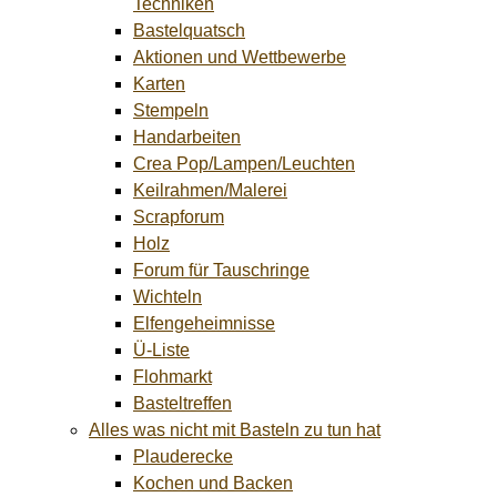
Techniken
Bastelquatsch
Aktionen und Wettbewerbe
Karten
Stempeln
Handarbeiten
Crea Pop/Lampen/Leuchten
Keilrahmen/Malerei
Scrapforum
Holz
Forum für Tauschringe
Wichteln
Elfengeheimnisse
Ü-Liste
Flohmarkt
Basteltreffen
Alles was nicht mit Basteln zu tun hat
Plauderecke
Kochen und Backen