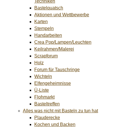
Techniken
Bastelquatsch
Aktionen und Wettbewerbe
Karten
Stempeln
Handarbeiten
Crea Pop/Lampen/Leuchten
Keilrahmen/Malerei
Scrapforum
Holz
Forum für Tauschringe
Wichteln
Elfengeheimnisse
Ü-Liste
Flohmarkt
Basteltreffen
Alles was nicht mit Basteln zu tun hat
Plauderecke
Kochen und Backen