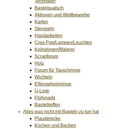
Techniken
Bastelquatsch
Aktionen und Wettbewerbe
Karten
Stempeln
Handarbeiten
Crea Pop/Lampen/Leuchten
Keilrahmen/Malerei
Scrapforum
Holz
Forum für Tauschringe
Wichteln
Elfengeheimnisse
Ü-Liste
Flohmarkt
Basteltreffen
Alles was nicht mit Basteln zu tun hat
Plauderecke
Kochen und Backen