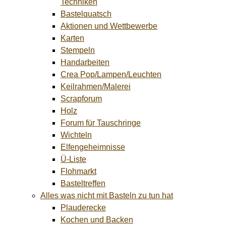
Techniken
Bastelquatsch
Aktionen und Wettbewerbe
Karten
Stempeln
Handarbeiten
Crea Pop/Lampen/Leuchten
Keilrahmen/Malerei
Scrapforum
Holz
Forum für Tauschringe
Wichteln
Elfengeheimnisse
Ü-Liste
Flohmarkt
Basteltreffen
Alles was nicht mit Basteln zu tun hat
Plauderecke
Kochen und Backen