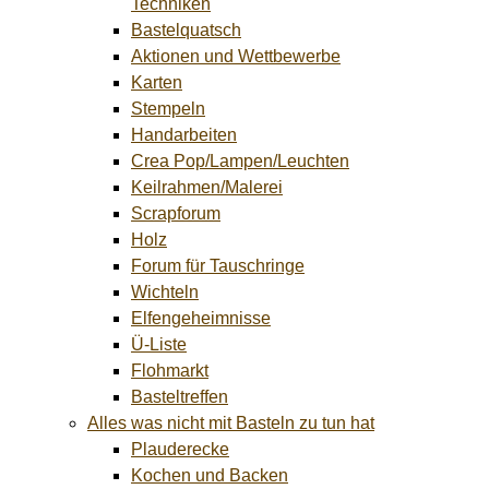
Techniken
Bastelquatsch
Aktionen und Wettbewerbe
Karten
Stempeln
Handarbeiten
Crea Pop/Lampen/Leuchten
Keilrahmen/Malerei
Scrapforum
Holz
Forum für Tauschringe
Wichteln
Elfengeheimnisse
Ü-Liste
Flohmarkt
Basteltreffen
Alles was nicht mit Basteln zu tun hat
Plauderecke
Kochen und Backen