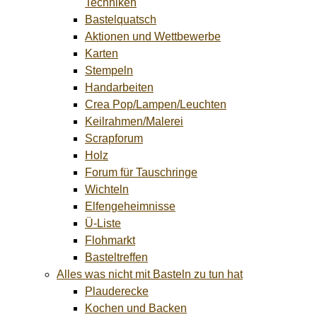
Techniken
Bastelquatsch
Aktionen und Wettbewerbe
Karten
Stempeln
Handarbeiten
Crea Pop/Lampen/Leuchten
Keilrahmen/Malerei
Scrapforum
Holz
Forum für Tauschringe
Wichteln
Elfengeheimnisse
Ü-Liste
Flohmarkt
Basteltreffen
Alles was nicht mit Basteln zu tun hat
Plauderecke
Kochen und Backen