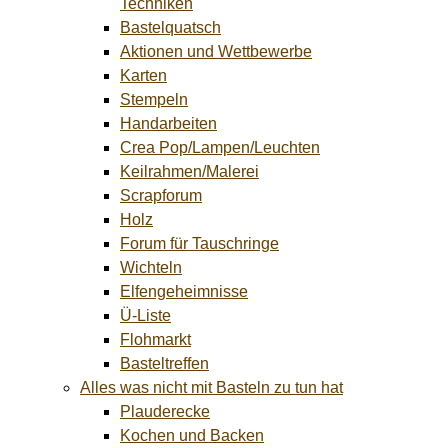
Techniken
Bastelquatsch
Aktionen und Wettbewerbe
Karten
Stempeln
Handarbeiten
Crea Pop/Lampen/Leuchten
Keilrahmen/Malerei
Scrapforum
Holz
Forum für Tauschringe
Wichteln
Elfengeheimnisse
Ü-Liste
Flohmarkt
Basteltreffen
Alles was nicht mit Basteln zu tun hat
Plauderecke
Kochen und Backen