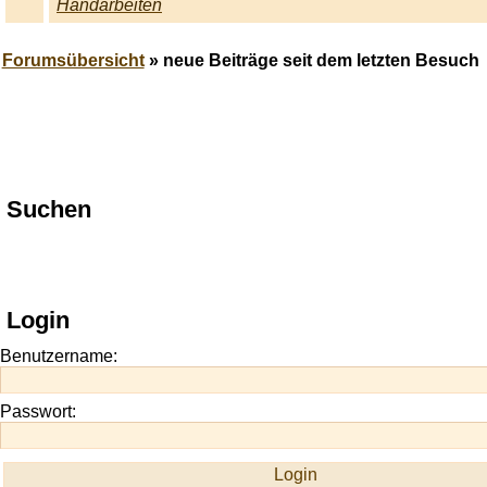
Handarbeiten
Forumsübersicht
» neue Beiträge seit dem letzten Besuch
Play
Suchen
best
casino
slots
at
this
Login
site
https://onlineslots.money/
.
Benutzername:
Passwort: