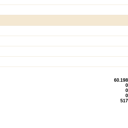
60.198
0
0
0
517