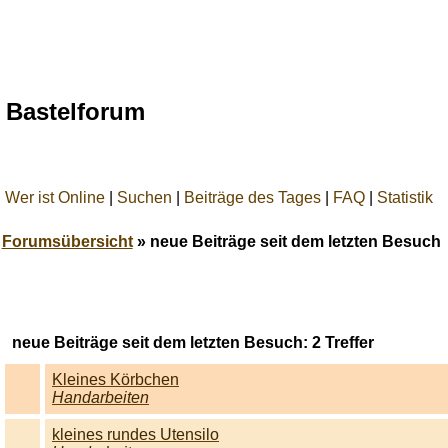
Bastelforum
Wer ist Online
|
Suchen
|
Beiträge des Tages
|
FAQ
|
Statistik
Forumsübersicht
» neue Beiträge seit dem letzten Besuch
Best
online
live
neue Beiträge seit dem letzten Besuch:
2
Treffer
casino
reviews.
Kleines Körbchen
Handarbeiten
kleines rundes Utensilo