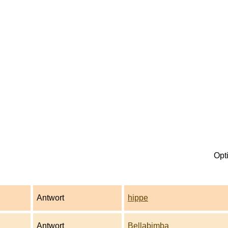
Opt
Antwort
hippe
Antwort
Bellabimba