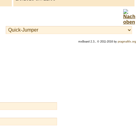
mxBoard 2.3., © 2011-2016 by
pragmaMx.org