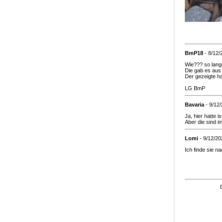
BmP18
- 8/12/
Wie??? so lang
Die gab es aus a
Der gezeigte ha
LG BmP
Bavaria
- 9/12
Ja, hier hatte is
Aber die sind 
Lomi
- 9/12/20
Ich finde sie 