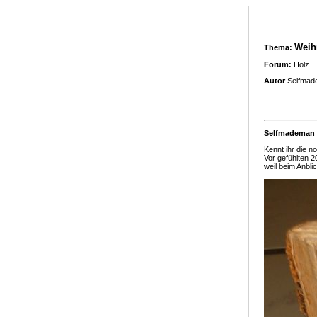
Weih
Thema:
Forum:
Holz
Autor
Selfmad
Selfmademan
Kennt ihr die n
Vor gefühlten 2
weil beim Anblic