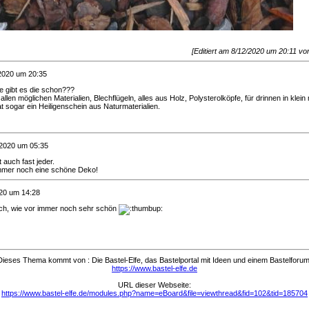
[Editiert am 8/12/2020 um 20:11 v
2020 um 20:35
e gibt es die schon???
llen möglichen Materialien, Blechflügeln, alles aus Holz, Polysterolköpfe, für drinnen in klein
t sogar ein Heiligenschein aus Naturmaterialien.
/2020 um 05:35
t auch fast jeder.
immer noch eine schöne Deko!
20 um 14:28
nach, wie vor immer noch sehr schön
Dieses Thema kommt von : Die Bastel-Elfe, das Bastelportal mit Ideen und einem Bastelforum
https://www.bastel-elfe.de
URL dieser Webseite:
https://www.bastel-elfe.de/modules.php?name=eBoard&file=viewthread&fid=102&tid=185704