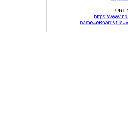
URL d
https://www.ba
name=eBoard&file=v