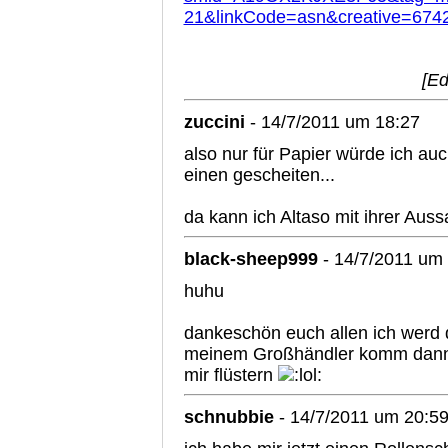
21&linkCode=asn&creative=67
[Ed
zuccini
- 14/7/2011 um 18:27
also nur für Papier würde ich au
einen gescheiten...
da kann ich Altaso mit ihrer Aus
black-sheep999
- 14/7/2011 um
huhu
dankeschön euch allen ich werd d
meinem Großhändler komm dann l
mir flüstern
schnubbie
- 14/7/2011 um 20:5