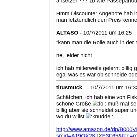
ansetzen??? zb wie Passepartout
Hmm Discounter Angebote hab ich
man letztendlich den Preis kenn
ALTASO
- 10/7/2011 um 16:25
"kann man die Rolle auch in der 
ne, leider nicht
ich hab mitlerweile gelernt billig 
egal was es war ob schneide o
titusmuck
- 10/7/2011 um 16:3
Schäfchen, ich hab eine von Fisk
schöne Große
muß mal sehe
billig aber sie schneidet super 
wo du willst
http://www.amazon.de/dp/B000
smid=A19OX2KJXE3F65&tag=ma