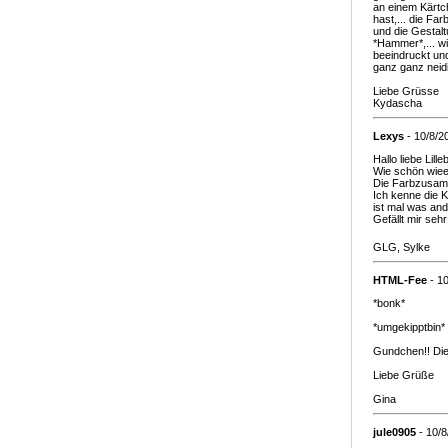
an einem Kärtc
hast,... die Fa
und die Gestalt
*Hammer*,... wi
beeindruckt und
ganz ganz neidi
Liebe Grüsse
Kydascha
Lexys
- 10/8/2
Hallo liebe Lille
Wie schön wiee
Die Farbzusamm
Ich kenne die K
ist mal was and
Gefällt mir sehr
GLG, Sylke
HTML-Fee
- 1
*bonk*
*umgekipptbin*
Gundchen!! Die 
Liebe Grüße
Gina
jule0905
- 10/8