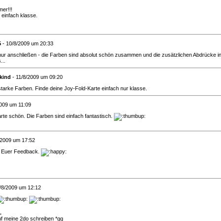
er!!!
einfach klasse.
5
- 10/8/2009 um 20:33
nur anschließen - die Farben sind absolut schön zusammen und die zusätzlichen Abdrücke in
...
tkind
- 11/8/2009 um 09:20
tarke Farben. Finde deine Joy-Fold-Karte einfach nur klasse.
2009 um 11:09
arte schön. Die Farben sind einfach fantastisch.
/2009 um 17:52
r Euer Feedback.
/8/2009 um 12:12
.
auf meine 2do schreiben *gg