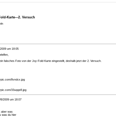
old-Karte---2. Versuch
ln
/2009 um 18:05
elelfen,
 ein falsches Foto von der Joy-Fold-Karte eingestellt, deshalb jetzt der 2. Versuch.
/8/2009 um 18:07
t aber was
s was du hier