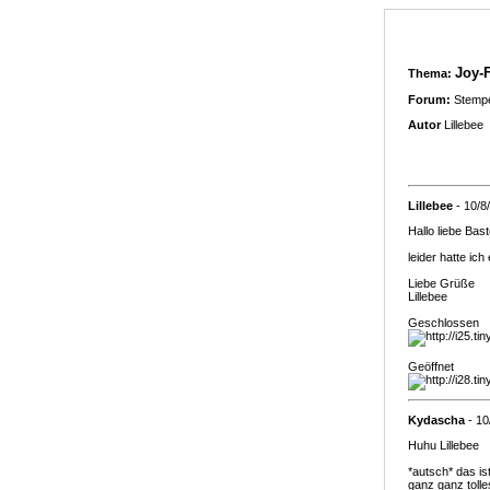
Joy-F
Thema:
Forum:
Stempe
Autor
Lillebee
Lillebee
- 10/8
Hallo liebe Bast
leider hatte ich
Liebe Grüße
Lillebee
Geschlossen
Geöffnet
Kydascha
- 10
Huhu Lillebee
*autsch* das is
ganz ganz tolle