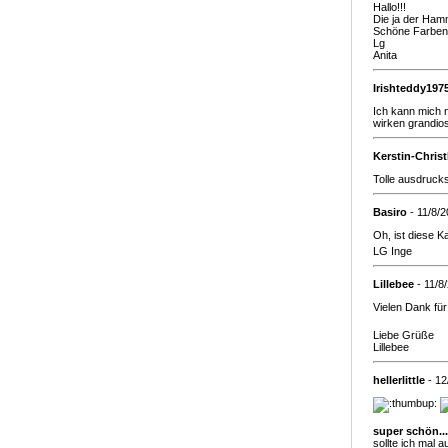
Hallo!!!
Die ja der Hamm
Schöne Farben 
Lg
Anita
Irishteddy197
Ich kann mich 
wirken grandios
Kerstin-Chris
Tolle ausdrucks
Basiro
- 11/8/
Oh, ist diese K
LG Inge
Lillebee
- 11/8
Vielen Dank fü
Liebe Grüße
Lillebee
hellerlittle
- 12
super schön...
sollte ich mal 