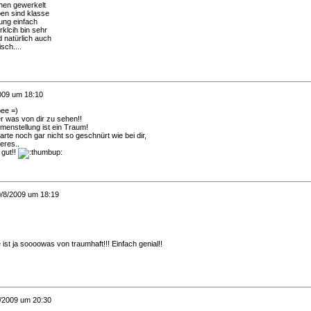
hen gewerkelt
rben sind klasse
ung einfach
rklcih bin sehr
 natürlich auch
sch....
009 um 18:10
bee =)
r was von dir zu sehen!!
enstellung ist ein Traum!
arte noch gar nicht so geschnürt wie bei dir,
eres..
 gut!!
0/8/2009 um 18:19
ist ja soooowas von traumhaft!!! Einfach genial!!
/2009 um 20:30