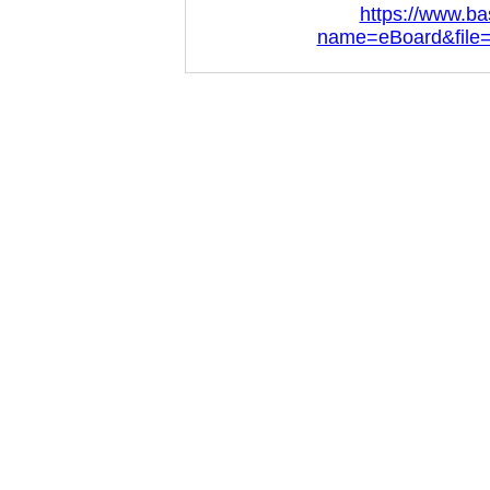
https://www.ba
name=eBoard&file=