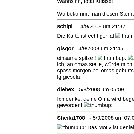
Wahnsinn, total Klasse!
Wo bekommt man diesen Stemp
schipi
- 4/9/2008 um 21:32
Die Karte ist echt genial
gisgor
- 4/9/2008 um 21:45
einsame spitze !
ich, an omas stelle, würde mich r
spass morgen bei omas geburtst
lg giesela
diehex
- 5/9/2008 um 05:09
Ich denke, deine Oma wird begeis
geworden!
Sheila1708
- 5/9/2008 um 07:
Das Motiv ist genial