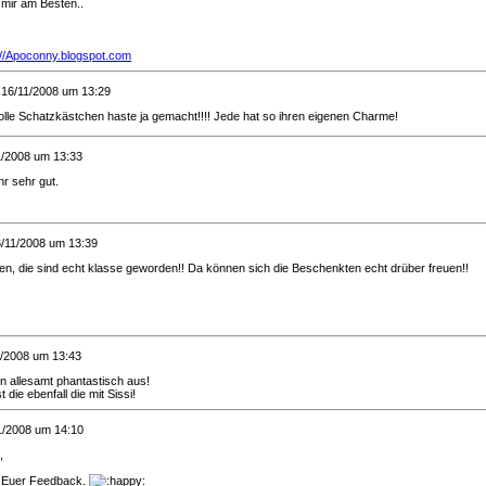
t mir am Besten..
://Apoconny.blogspot.com
 16/11/2008 um 13:29
lle Schatzkästchen haste ja gemacht!!!! Jede hat so ihren eigenen Charme!
1/2008 um 13:33
hr sehr gut.
6/11/2008 um 13:39
, die sind echt klasse geworden!! Da können sich die Beschenkten echt drüber freuen!!
1/2008 um 13:43
 allesamt phantastisch aus!
t die ebenfall die mit Sissi!
1/2008 um 14:10
,
r Euer Feedback.