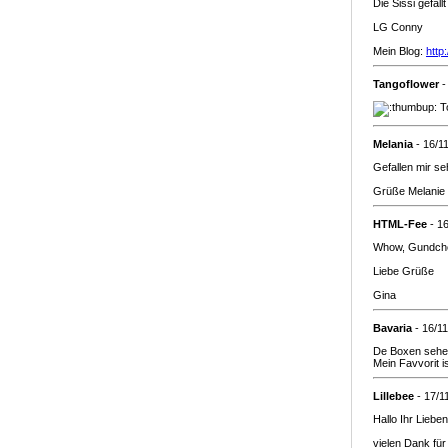
Die Sissi gefäll
LG Conny
Mein Blog:
http
Tangoflower
-
To
Melania
- 16/1
Gefallen mir se
Grüße Melanie
HTML-Fee
- 1
Whow, Gundchen
Liebe Grüße
Gina
Bavaria
- 16/1
De Boxen sehen
Mein Favvorit is
Lillebee
- 17/1
Hallo Ihr Lieben
vielen Dank fü