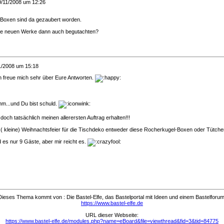
9/11/2008 um 12:26
Boxen sind da gezaubert worden.
ne neuen Werke dann auch begutachten?
1/2008 um 15:18
h freue mich sehr über Eure Antworten.
imm...und Du bist schuld.
doch tatsächlich meinen allerersten Auftrag erhalten!!!
ne ( kleine) Weihnachtsfeier für die Tischdeko entweder diese Rocherkugel-Boxen oder Tütc
es nur 9 Gäste, aber mir reicht es.
Dieses Thema kommt von : Die Bastel-Elfe, das Bastelportal mit Ideen und einem Bastelforum
https://www.bastel-elfe.de
URL dieser Webseite:
https://www.bastel-elfe.de/modules.php?name=eBoard&file=viewthread&fid=3&tid=84775