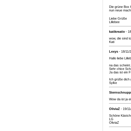
Die grüne Box 
nun neue mach
Liebe Grüße
Lillebee
katikreativ
- 1
wow, die sind t
Kati
Lexys
- 18/11/
Hallo liebe Lille
na das scheint 
Sehr chice Sch
Ja das ist ein F
Ich grüße dich 
Sylke
Sternschnupp
Wow da ist ja e
OliviaZ
- 19/11
Schöne Kästchen
LG
OliviaZ