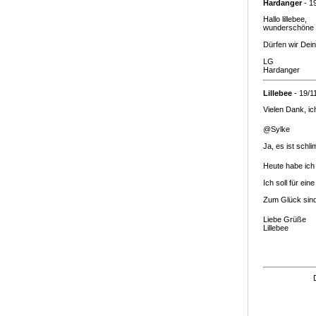
Hardanger
- 1
Hallo lillebee,
wunderschöne 
Dürfen wir Dei
LG
Hardanger
Lillebee
- 19/1
Vielen Dank, ic
@Sylke
Ja, es ist schl
Heute habe ich 
Ich soll für ei
Zum Glück sind 
Liebe Grüße
Lillebee