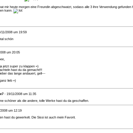
hat mir heute morgen eine Freundin abgeschwatzt, sodass alle 3 ihre Verwendung gefunden 
en kann.
8/11/2008 um 19:59
otal schön
2008 um 20:05
bee,
ja jetzt super zu klappen =)
achteln hast du da gemacht!!!
ieber das lange andauert, gell---
ganz lieb =)
e7
- 19/11/2008 um 11:35
ine schöner als die andere, tolle Werke hast du da geschaffen.
/2008 um 12:19
 hast du gewerkelt. Die Sissi ist auch mein Favorit.