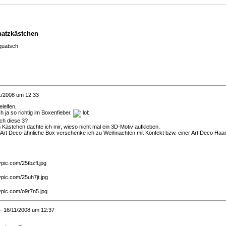
hatzkästchen
quatsch
1/2008 um 12:33
elelfen,
h ja so richtig im Boxenfieber.
uch diese 3?
Kästchen dachte ich mir, wieso nicht mal ein 3D-Motiv aufkleben.
ie Art Deco-ähnliche Box verschenke ich zu Weihnachten mit Konfekt bzw. einer Art Deco Haa
- 16/11/2008 um 12:37