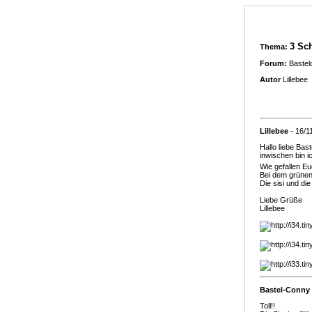
3 Sc
Thema:
Forum:
Bastel
Autor
Lillebee
Lillebee
- 16/1
Hallo liebe Bast
inwischen bin ic
Wie gefallen E
Bei dem grünen 
Die sisi und d
Liebe Grüße
Lillebee
Bastel-Conny
Toll!!