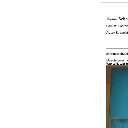
Schn
Thema:
Forum:
Bastel
Autor
Stracciat
Stracciatella06
Musste zwei me
Wer will, wer 