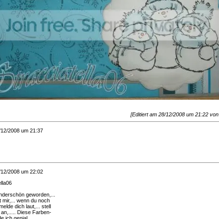
[Editiert am 28/12/2008 um 21:22 von 
/12/2008 um 21:37
/12/2008 um 22:02
lla06
underschön geworden,...
lt mir,... wenn du noch
de dich laut,... stell
 an,..... Diese Farben-
 ich genial,....