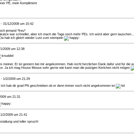
ner PE..mein Kompliment
- 31/12/2008 um 15:42
och jemand *freu*
katze war schneller, aber ich mach die Tage noch mehr PEs. Ich würd aber gern tauschen...
! Da hab ich gleich wieder Lust zum stempeln
/1/2009 um 12:38
es meiner. Er ist gestern bei mir angekommen. Hab recht herzlichen Dank dafür und für die 
e. Ja ich mag House Mouse sehr gerne wie kann man die putzigen Kerlchen nicht mögen
- 1/2/2009 um 21:29
 und ich hab dir grad PN geschrieben ob er denn immer noch nicht angekommen ist
2009 um 21:31
 1/2/2009 um 21:41
staltung und toller spruch!