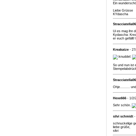
Ein wunderschö
Liebe Grüsse
KYdascha
Stracciatella06
Ui es mag ihn d
Kydascha: Krea
er euch gefällt
Kreakatze
- 27
So und nun ist 
Stempelabdrück
Stracciatella06
Ohje...........
Hexe666
- 1/2/
Sehr schön.
silvi schmidt
-
schnuckelige ge
liebe grüße,
silvi