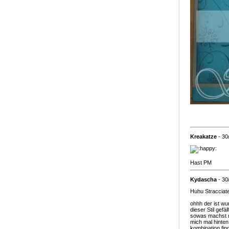
Kreakatze
- 30
Hast PM
Kydascha
- 30
Huhu Stracciate
ohhh der ist w
dieser Stil gefäl
sowas machst mel
mich mal hinten
kombination finde