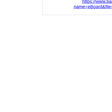
https://www.ba
name=eBoard&file