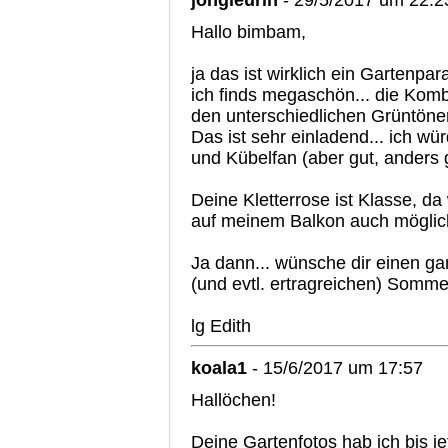
jongleurin
- 29/5/2017 um 22:2
Hallo bimbam,
ja das ist wirklich ein Gartenpara
ich finds megaschön... die Kom
den unterschiedlichen Grüntöne
Das ist sehr einladend... ich wü
und Kübelfan (aber gut, anders 
Deine Kletterrose ist Klasse, d
auf meinem Balkon auch möglich
Ja dann... wünsche dir einen 
(und evtl. ertragreichen) Sommer
lg Edith
koala1
- 15/6/2017 um 17:57
Hallöchen!
Deine Gartenfotos hab ich bis j